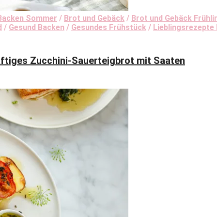
Backen Sommer
/
Brot und Gebäck
/
Brot und Gebäck Frühli
d
/
Gesund Backen
/
Gesundes Frühstück
/
Lieblingsrezepte
ges Zucchini-Sauerteigbrot mit Saaten