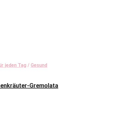
ür jeden Tag
/
Gesund
enkräuter-Gremolata