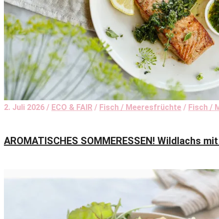
2. Juli 2026 /
ECO & FAIR
/
Fisch / Meeresfrüchte
/
Fisch / 
AROMATISCHES SOMMERESSEN! Wildlachs mit s