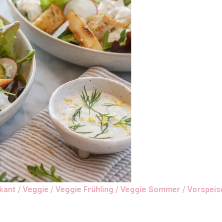
ikant
/
Veggie
/
Veggie Frühling
/
Veggie Sommer
/
Vorspeis