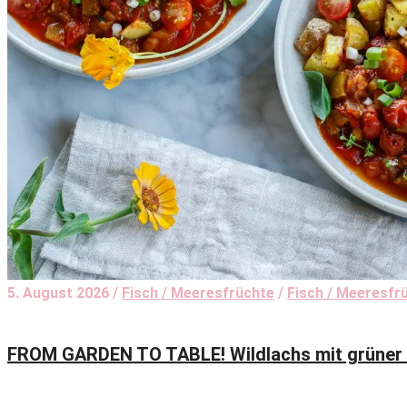
5. August 2026 /
Fisch / Meeresfrüchte
/
Fisch / Meeresf
FROM GARDEN TO TABLE! Wildlachs mit grüner K