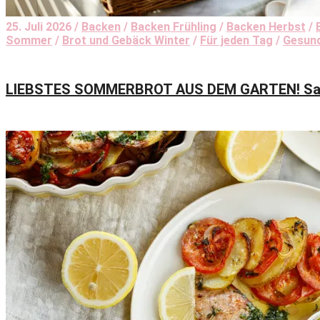
25. Juli 2026 /
Backen
/
Backen Frühling
/
Backen Herbst
/
Sommer
/
Brot und Gebäck Winter
/
Für jeden Tag
/
Gesun
LIEBSTES SOMMERBROT AUS DEM GARTEN! Safti