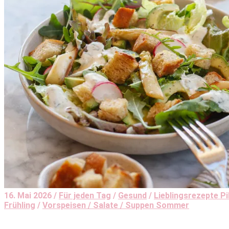
16. Mai 2026 /
Für jeden Tag
/
Gesund
/
Lieblingsrezepte P
Frühling
/
Vorspeisen / Salate / Suppen Sommer