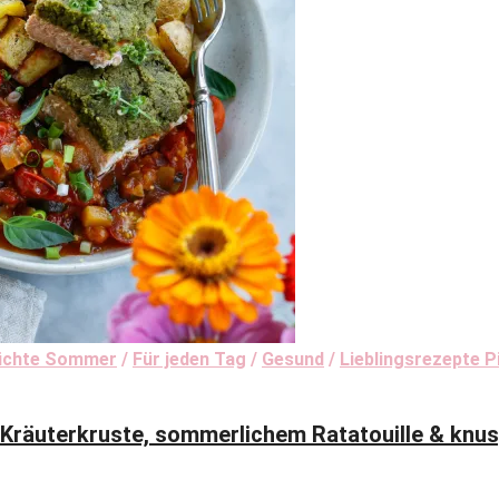
rüchte Sommer
/
Für jeden Tag
/
Gesund
/
Lieblingsrezepte P
räuterkruste, sommerlichem Ratatouille & knus