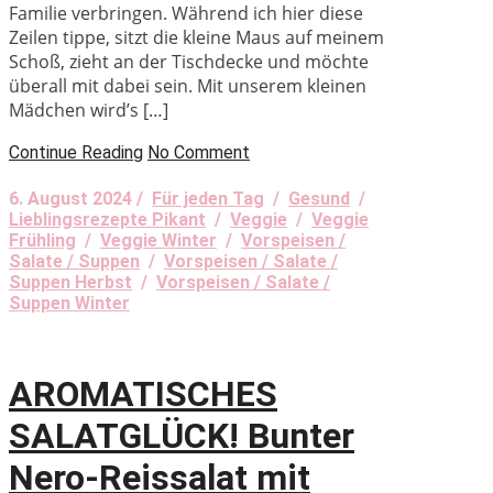
Familie verbringen. Während ich hier diese
Zeilen tippe, sitzt die kleine Maus auf meinem
Schoß, zieht an der Tischdecke und möchte
überall mit dabei sein. Mit unserem kleinen
Mädchen wird’s […]
Continue Reading
No Comment
6. August 2024 /
Für jeden Tag
/
Gesund
/
Lieblingsrezepte Pikant
/
Veggie
/
Veggie
Frühling
/
Veggie Winter
/
Vorspeisen /
Salate / Suppen
/
Vorspeisen / Salate /
Suppen Herbst
/
Vorspeisen / Salate /
Suppen Winter
AROMATISCHES
SALATGLÜCK! Bunter
Nero-Reissalat mit