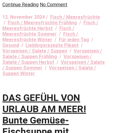
Continue Reading
No Comment
12. November 2024 /
Fisch / Meeresfrüchte
/
Fisch / Meeresfrüchte Frühling
/
Fisch /
Meeresfrüchte Herbst
/
Fisch /
Meeresfrüchte Sommer
/
Fisch /
Meeresfrüchte Winter
/
Für jeden Tag
/
Gesund
/
Lieblingsrezepte Pikant
/
Vorspeisen / Salate / Suppen
/
Vorspeisen /
Salate / Suppen Frühling
/
Vorspeisen /
Salate / Suppen Herbst
/
Vorspeisen / Salate
/ Suppen Sommer
/
Vorspeisen / Salate /
Suppen Winter
DAS GEFÜHL VON
URLAUB AM MEER!
Bunte Gemüse-
Fischsuppe mit