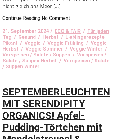
nicht gleich ans Meer […]
Continue Reading
No Comment
21. September 2024 /
ECO & FAIR
/
Für jeden
Tag
/
Gesund
/
Herbst
/
Lieblingsrezepte
Pikant
/
Veggie
/
Veggie Frühling
/
Veggie
Herbst
/
Veggie Sommer
/
Veggie Winter
/
Vorspeisen / Salate / Suppen
/
Vorspeisen /
Salate / Suppen Herbst
/
Vorspeisen / Salate
/ Suppen Winter
SEPTEMBERLEUCHTEN
MIT SERENDIPITY
ORGANICS! Apfel-
Pudding-Törtchen mit
Mandelstreusel &