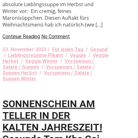
absolute Lieblingssuppe im Herbst und
Winter vor: Ein cremig, feines
Maronisüppchen. Diesen Auftakt fürs
Weihnachtsmenü hab ich natürlich (wie […]
Continue Reading
No Comment
23. November 2023 /
Für jeden Tag
/
Gesund
/
Lieblingsrezepte Pikant
/
Veggie
/
Veggie
Herbst
/
Veggie Winter
/
Vorspeisen /
Salate / Suppen
/
Vorspeisen / Salate /
Suppen Herbst
/
Vorspeisen / Salate /
Suppen Winter
SONNENSCHEIN AM
TELLER IN DER
KALTEN JAHRESZEIT!