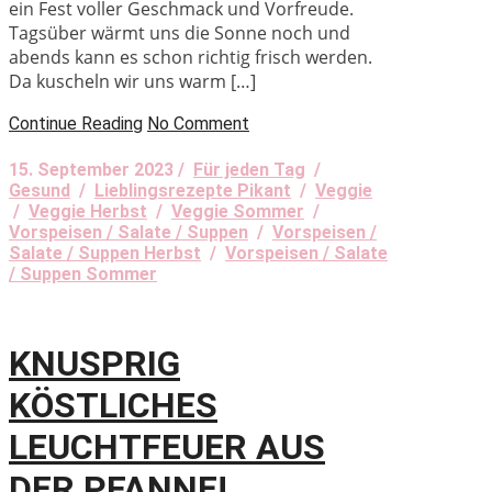
ein Fest voller Geschmack und Vorfreude.
Tagsüber wärmt uns die Sonne noch und
abends kann es schon richtig frisch werden.
Da kuscheln wir uns warm […]
Continue Reading
No Comment
15. September 2023 /
Für jeden Tag
/
Gesund
/
Lieblingsrezepte Pikant
/
Veggie
/
Veggie Herbst
/
Veggie Sommer
/
Vorspeisen / Salate / Suppen
/
Vorspeisen /
Salate / Suppen Herbst
/
Vorspeisen / Salate
/ Suppen Sommer
KNUSPRIG
KÖSTLICHES
LEUCHTFEUER AUS
DER PFANNE!