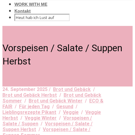
WORK WITH ME
Kontakt
Vorspeisen / Salate / Suppen
Herbst
24. September 2025 /
Brot und Gebäck
/
Brot und Gebäck Herbst
/
Brot und Gebäck
Sommer
/
Brot und Gebäck Winter
/
ECO &
FAIR
/
Für jeden Tag
/
Gesund
/
Lieblingsrezepte Pikant
/
Veggie
/
Veggie
Herbst
/
Veggie Winter
/
Vorspeisen /
Salate / Suppen
/
Vorspeisen / Salate /
Suppen Herbst
/
Vorspeisen / Salate /