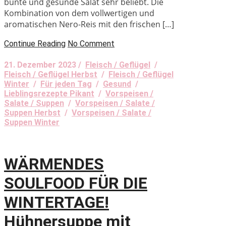
bunte und gesunde Salat sehr beliebt. Die
Kombination von dem vollwertigen und
aromatischen Nero-Reis mit den frischen […]
Continue Reading
No Comment
21. Dezember 2023 /
Fleisch / Geflügel
/
Fleisch / Geflügel Herbst
/
Fleisch / Geflügel
Winter
/
Für jeden Tag
/
Gesund
/
Lieblingsrezepte Pikant
/
Vorspeisen /
Salate / Suppen
/
Vorspeisen / Salate /
Suppen Herbst
/
Vorspeisen / Salate /
Suppen Winter
WÄRMENDES
SOULFOOD FÜR DIE
WINTERTAGE!
Hühnersuppe mit