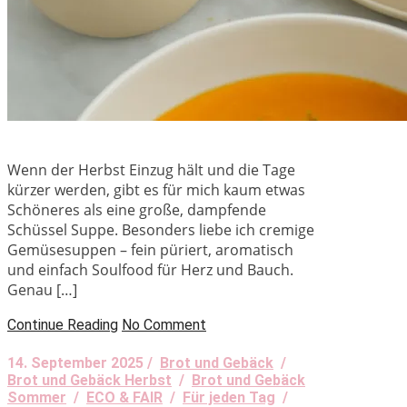
Wenn der Herbst Einzug hält und die Tage
kürzer werden, gibt es für mich kaum etwas
Schöneres als eine große, dampfende
Schüssel Suppe. Besonders liebe ich cremige
Gemüsesuppen – fein püriert, aromatisch
und einfach Soulfood für Herz und Bauch.
Genau […]
Continue Reading
No Comment
14. September 2025 /
Brot und Gebäck
/
Brot und Gebäck Herbst
/
Brot und Gebäck
Sommer
/
ECO & FAIR
/
Für jeden Tag
/