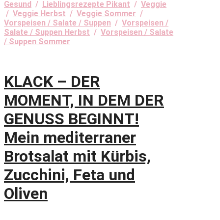
Gesund
/
Lieblingsrezepte Pikant
/
Veggie
/
Veggie Herbst
/
Veggie Sommer
/
Vorspeisen / Salate / Suppen
/
Vorspeisen /
Salate / Suppen Herbst
/
Vorspeisen / Salate
/ Suppen Sommer
KLACK – DER
MOMENT, IN DEM DER
GENUSS BEGINNT!
Mein mediterraner
Brotsalat mit Kürbis,
Zucchini, Feta und
Oliven