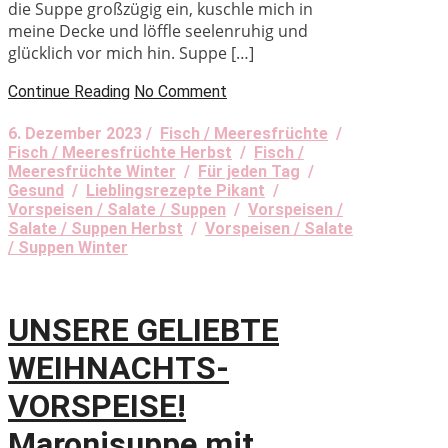
die Suppe großzügig ein, kuschle mich in
meine Decke und löffle seelenruhig und
glücklich vor mich hin. Suppe […]
Continue Reading
No Comment
6. Dezember 2023 /
Fisch / Meeresfrüchte
/
Fisch / Meeresfrüchte Herbst
/
Fisch /
Meeresfrüchte Winter
/
Für jeden Tag
/
Gesund
/
Lieblingsrezepte Pikant
/
Vorspeisen / Salate / Suppen
/
Vorspeisen /
Salate / Suppen Herbst
/
Vorspeisen / Salate
/ Suppen Winter
UNSERE GELIEBTE
WEIHNACHTS-
VORSPEISE!
Maronisuppe mit