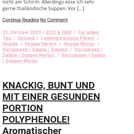
nicht am Schirm. Allerdings esse ich sehr
gerne thailändische Suppen. Vor […]
Continue Reading
No Comment
23. Oktober 2023 /
ECO & FAIR
/
Für jeden
Tag
/
Gesund
/
Lieblingsrezepte Pikant
/
Veggie
/
Veggie Herbst
/
Veggie Winter
/
Vorspeisen / Salate / Suppen
/
Vorspeisen /
Salate / Suppen Herbst
/
Vorspeisen / Salate
/ Suppen Winter
KNACKIG, BUNT UND
MIT EINER GESUNDEN
PORTION
POLYPHENOLE!
Aromatischer