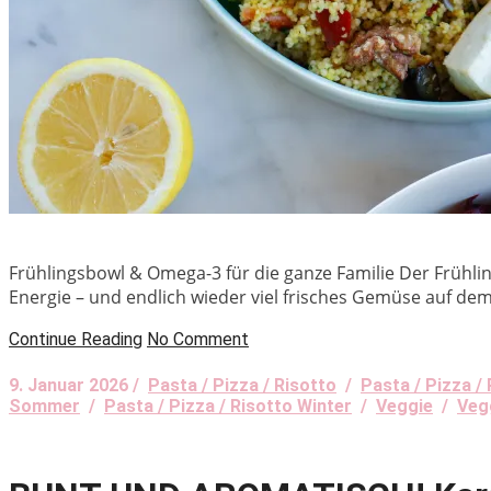
Frühlingsbowl & Omega-3 für die ganze Familie Der Frühling
Energie – und endlich wieder viel frisches Gemüse auf dem
Continue Reading
No Comment
9. Januar 2026 /
Pasta / Pizza / Risotto
/
Pasta / Pizza / 
Sommer
/
Pasta / Pizza / Risotto Winter
/
Veggie
/
Veg