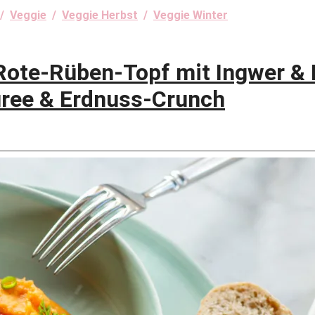
/
Veggie
/
Veggie Herbst
/
Veggie Winter
ote-Rüben-Topf mit Ingwer & 
üree & Erdnuss-Crunch