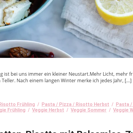
 ist bei uns immer ein kleiner Neustart.Mehr Licht, mehr fr
 Teller. Nach einem langen Winter merke ich jedes Jahr, […]
Risotto Frühling
/
Pasta / Pizza / Risotto Herbst
/
Pasta /
gie Frühling
/
Veggie Herbst
/
Veggie Sommer
/
Veggie W