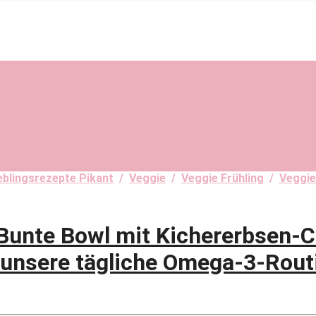
eblingsrezepte Pikant
/
Veggie
/
Veggie Frühling
/
Veggie
unte Bowl mit Kichererbsen-C
 unsere tägliche Omega-3-Rout