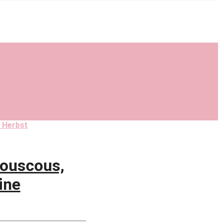
 Herbst
ouscous,
ine