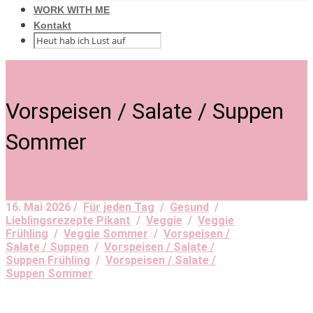
WORK WITH ME
Kontakt
Vorspeisen / Salate / Suppen
Sommer
16. Mai 2026 /
Für jeden Tag
/
Gesund
/
Lieblingsrezepte Pikant
/
Veggie
/
Veggie
Frühling
/
Veggie Sommer
/
Vorspeisen /
Salate / Suppen
/
Vorspeisen / Salate /
Suppen Frühling
/
Vorspeisen / Salate /
Suppen Sommer