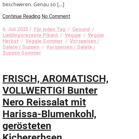
beschweren. Genau so […]
Continue Reading
No Comment
6. Juli 2025 /
Für jeden Tag
/
Gesund
/
Lieblingsrezepte Pikant
/
Veggie
/
Veggie
Herbst
/
Veggie Sommer
/
Vorspeisen /
Salate / Suppen
/
Vorspeisen / Salate /
Suppen Sommer
FRISCH, AROMATISCH,
VOLLWERTIG! Bunter
Nero Reissalat mit
Harissa-Blumenkohl,
gerösteten
Kichererbsen,