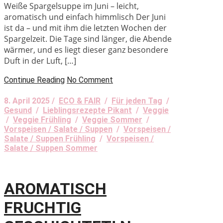
Weiße Spargelsuppe im Juni – leicht,
aromatisch und einfach himmlisch Der Juni
ist da – und mit ihm die letzten Wochen der
Spargelzeit. Die Tage sind länger, die Abende
wärmer, und es liegt dieser ganz besondere
Duft in der Luft, […]
Continue Reading
No Comment
8. April 2025 /
ECO & FAIR
/
Für jeden Tag
/
Gesund
/
Lieblingsrezepte Pikant
/
Veggie
/
Veggie Frühling
/
Veggie Sommer
/
Vorspeisen / Salate / Suppen
/
Vorspeisen /
Salate / Suppen Frühling
/
Vorspeisen /
Salate / Suppen Sommer
AROMATISCH
FRUCHTIG