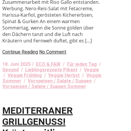
Zusammenarbeit mit Riso Gallo entstanden.
Werbung. Nero-Reis-Salat mit Fetacreme,
Harissa-Karfiol, gerösteten Kichererbsen,
Spinat & Gurken An einem warmen
Sommertag, wenn die Sonne golden über
den Dächern tanzt und die Luft nach
Kräutern und Fernweh duftet, gibt es […]
Continue Reading
No Comment
18. Juni 2025 /
ECO & FAIR
/
Für jeden Tag
/
Gesund
/
Lieblingsrezepte Pikant
/
Veggie
/
Veggie Frühling
/
Veggie Herbst
/
Veggie
Sommer
/
Vorspeisen / Salate / Suppen
/
Vorspeisen / Salate / Suppen Sommer
MEDITERRANER
GRILLGENUSS!