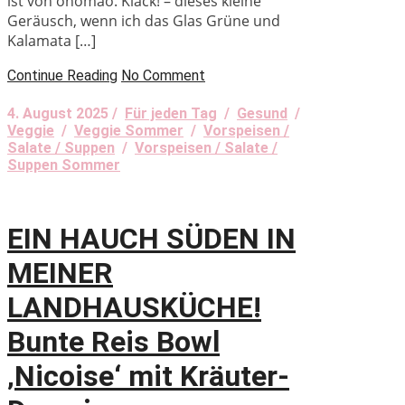
ist von onomao. Klack! – dieses kleine
Geräusch, wenn ich das Glas Grüne und
Kalamata […]
Continue Reading
No Comment
4. August 2025 /
Für jeden Tag
/
Gesund
/
Veggie
/
Veggie Sommer
/
Vorspeisen /
Salate / Suppen
/
Vorspeisen / Salate /
Suppen Sommer
EIN HAUCH SÜDEN IN
MEINER
LANDHAUSKÜCHE!
Bunte Reis Bowl
‚Nicoise‘ mit Kräuter-