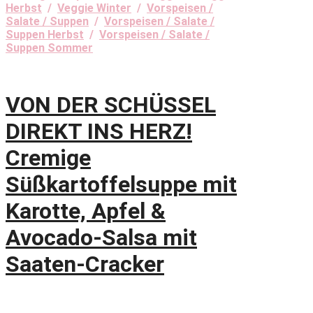
Herbst
/
Veggie Winter
/
Vorspeisen /
Salate / Suppen
/
Vorspeisen / Salate /
Suppen Herbst
/
Vorspeisen / Salate /
Suppen Sommer
VON DER SCHÜSSEL
DIREKT INS HERZ!
Cremige
Süßkartoffelsuppe mit
Karotte, Apfel &
Avocado-Salsa mit
Saaten-Cracker