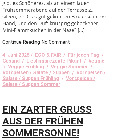
gibt es Schöneres, als an einem lauen
Frühsommerabend auf der Terrasse zu
sitzen, ein Glas gut gekühlten Bio-Rosé in der
Hand, und den Duft knusprig gebackener
Mini-Flammkuchen in der Nase? […]
Continue Reading
No Comment
4. Juni 2025 /
ECO & FAIR
/
Für jeden Tag
/
Gesund
/
Lieblingsrezepte Pikant
/
Veggie
/
Veggie Frühling
/
Veggie Sommer
/
Vorspeisen / Salate / Suppen
/
Vorspeisen /
Salate / Suppen Frühling
/
Vorspeisen /
Salate / Suppen Sommer
EIN ZARTER GRUSS
AUS DER FRÜHEN
SOMMERSONNE!