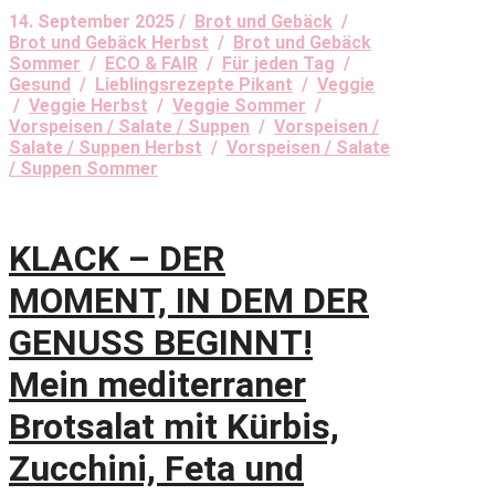
14. September 2025 /
Brot und Gebäck
/
Brot und Gebäck Herbst
/
Brot und Gebäck
Sommer
/
ECO & FAIR
/
Für jeden Tag
/
Gesund
/
Lieblingsrezepte Pikant
/
Veggie
/
Veggie Herbst
/
Veggie Sommer
/
Vorspeisen / Salate / Suppen
/
Vorspeisen /
Salate / Suppen Herbst
/
Vorspeisen / Salate
/ Suppen Sommer
KLACK – DER
MOMENT, IN DEM DER
GENUSS BEGINNT!
Mein mediterraner
Brotsalat mit Kürbis,
Zucchini, Feta und