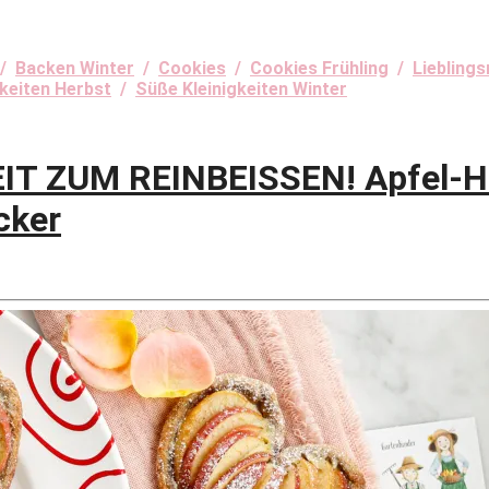
/
Backen Winter
/
Cookies
/
Cookies Frühling
/
Liebling
gkeiten Herbst
/
Süße Kleinigkeiten Winter
T ZUM REINBEISSEN! Apfel-He
cker