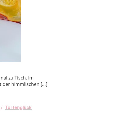
al zu Tisch. Im
t der himmlischen […]
/
Tortenglück