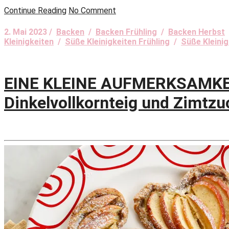
Continue Reading
No Comment
2. Mai 2023 /
Backen
/
Backen Frühling
/
Backen Herbst
Kleinigkeiten
/
Süße Kleinigkeiten Frühling
/
Süße Kleini
EINE KLEINE AUFMERKSAMKEI
Dinkelvollkornteig und Zimtzu