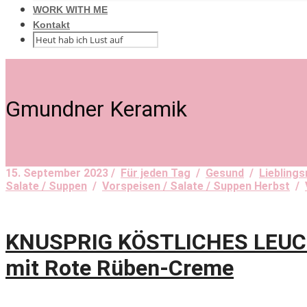
WORK WITH ME
Kontakt
Gmundner Keramik
15. September 2023 /
Für jeden Tag
/
Gesund
/
Liebling
Salate / Suppen
/
Vorspeisen / Salate / Suppen Herbst
/
KNUSPRIG KÖSTLICHES LEUCH
mit Rote Rüben-Creme