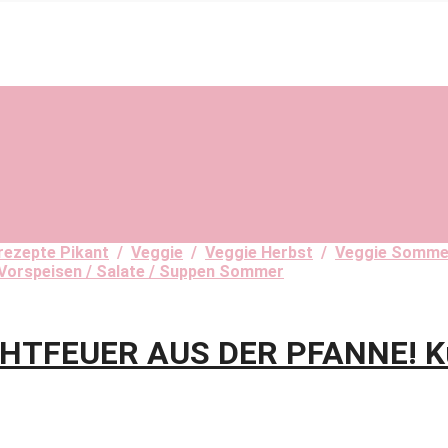
srezepte Pikant
/
Veggie
/
Veggie Herbst
/
Veggie Somme
Vorspeisen / Salate / Suppen Sommer
TFEUER AUS DER PFANNE! Kür