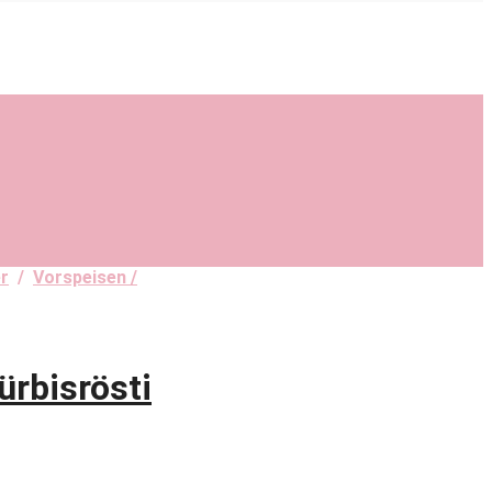
r
/
Vorspeisen /
bisrösti