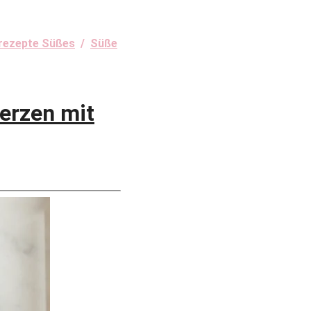
srezepte Süßes
/
Süße
rzen mit