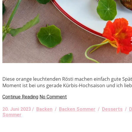
Diese orange leuchtenden Rösti machen einfach gute Spät
Moment ist bei uns gerade Kürbis-Hochsaison und ich lieb
Continue Reading
No Comment
20. Juni 2023 /
Backen
/
Backen Sommer
/
Desserts
/
D
Sommer