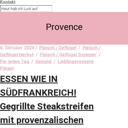
Kontakt
Provence
6. Oktober 2024 /
Fleisch / Geflügel
/
Fleisch /
Geflügel Herbst
/
Fleisch / Geflügel Sommer
/
Für jeden Tag
/
Gesund
/
Lieblingsrezepte
Pikant
ESSEN WIE IN
SÜDFRANKREICH!
Gegrillte Steakstreifen
mit provenzalischen