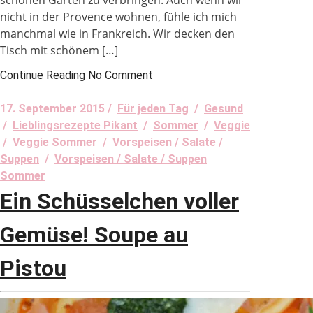
schönen Garten zu verbringen. Auch wenn wir
nicht in der Provence wohnen, fühle ich mich
manchmal wie in Frankreich. Wir decken den
Tisch mit schönem […]
Continue Reading
No Comment
17. September 2015 /
Für jeden Tag
/
Gesund
/
Lieblingsrezepte Pikant
/
Sommer
/
Veggie
/
Veggie Sommer
/
Vorspeisen / Salate /
Suppen
/
Vorspeisen / Salate / Suppen
Sommer
Ein Schüsselchen voller
Gemüse! Soupe au
Pistou