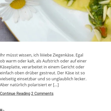
Ihr müsst wis­sen, ich liiiiebe Zie­gen­käse. Egal
ob warm oder kalt, als Auf­strich oder auf einer
Käse­platte, ver­ar­bei­tet in einem Gericht oder
ein­fach oben drü­ber gestreut. Der Käse ist so
viel­sei­tig ein­setz­bar und so unglaublich lecker.
Aber natür­lich pola­ri­siert er […]
Continue Reading
2 Comments