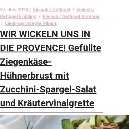
27. Juni 2018 /
Fleisch / Geflügel
/
Fleisch /
Geflügel Frühling
/
Fleisch / Geflügel Sommer
/
Lieblingsrezepte Pikant
WIR WICKELN UNS IN
DIE PROVENCE! Gefüllte
Ziegenkäse-
Hühnerbrust mit
Zucchini-Spargel-Salat
und Kräutervinaigrette