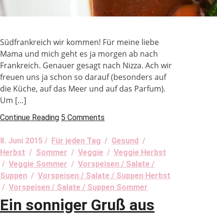
Südfrankreich wir kommen! Für meine liebe
Mama und mich geht es ja morgen ab nach
Frankreich. Genauer gesagt nach Nizza. Ach wir
freuen uns ja schon so darauf (besonders auf
die Küche, auf das Meer und auf das Parfum).
Um […]
Continue Reading
5 Comments
8. Juni 2015 /
Für jeden Tag
/
Gesund
/
Herbst
/
Sommer
/
Veggie
/
Veggie Herbst
/
Veggie Sommer
/
Vorspeisen / Salate /
Suppen
/
Vorspeisen / Salate / Suppen Herbst
/
Vorspeisen / Salate / Suppen Sommer
Ein sonniger Gruß aus