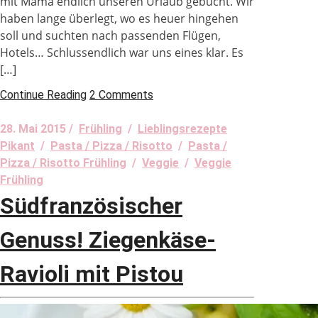
mit Mama endlich unseren Urlaub gebucht. Wir
haben lange überlegt, wo es heuer hingehen
soll und suchten nach passenden Flügen,
Hotels… Schlussendlich war uns eines klar. Es
[…]
Continue Reading
2 Comments
28. Mai 2015 /
Frühling
/
Lieblingsrezepte
Pikant
/
Pasta / Pizza / Risotto
/
Pasta /
Pizza / Risotto Frühling
/
Veggie
/
Veggie
Frühling
Südfranzösischer
Genuss! Ziegenkäse-
Ravioli mit Pistou