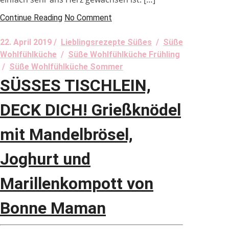
Continue Reading
No Comment
22. April 2019 /
Lieblingsrezepte Süßes
/
Süße
Wohlfühlküche
/
Süße Wohlfühlküche Frühling
/
Süße Wohlfühlküche Sommer
SÜSSES TISCHLEIN,
DECK DICH! Grießknödel
mit Mandelbrösel,
Joghurt und
Marillenkompott von
Bonne Maman