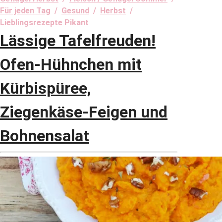
Für jeden Tag
/
Gesund
/
Herbst
/
Lieblingsrezepte Pikant
Lässige Tafelfreuden!
Ofen-Hühnchen mit
Kürbispüree,
Ziegenkäse-Feigen und
Bohnensalat