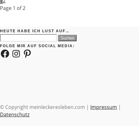
1
2
Page 1 of 2
HEUTE HABE ICH LUST AUF…
Suchen
nach:
FOLGE MIR AUF SOCIAL MEDIA:
Facebook
Instagram
Pinterest
© Copyright meinleckeresleben.com |
Impressum
|
Datenschutz