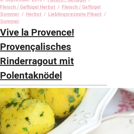
Fleisch / Geflügel Herbst
/
Fleisch / Geflügel
Sommer
/
Herbst
/
Lieblingsrezepte Pikant
/
Sommer
Vive la Provence!
Provençalisches
Rinderragout mit
Polentaknödel