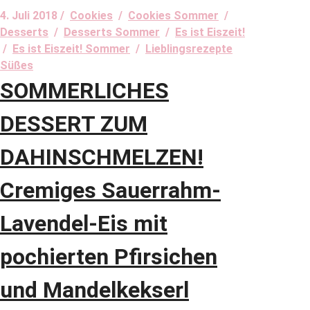
4. Juli 2018 /
Cookies
/
Cookies Sommer
/
Desserts
/
Desserts Sommer
/
Es ist Eiszeit!
/
Es ist Eiszeit! Sommer
/
Lieblingsrezepte
Süßes
SOMMERLICHES
DESSERT ZUM
DAHINSCHMELZEN!
Cremiges Sauerrahm-
Lavendel-Eis mit
pochierten Pfirsichen
und Mandelkekserl