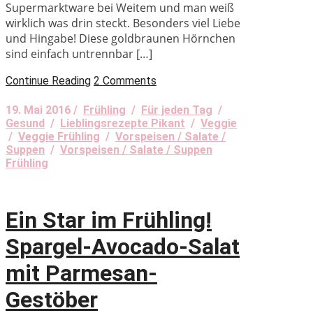
Supermarktware bei Weitem und man weiß
wirklich was drin steckt. Besonders viel Liebe
und Hingabe! Diese goldbraunen Hörnchen
sind einfach untrennbar […]
Continue Reading
2 Comments
19. Mai 2016 /
Frühling
/
Für jeden Tag
/
Gesund
/
Lieblingsrezepte Pikant
/
Veggie
/
Veggie Frühling
/
Vorspeisen / Salate /
Suppen
/
Vorspeisen / Salate / Suppen
Frühling
Ein Star im Frühling!
Spargel-Avocado-Salat
mit Parmesan-
Gestöber