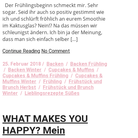
Der Frühlingsbeginn schmeckt mir. Sehr
sogar. Seid ihr auch so positiv gestimmt wie
ich und schlürft fröhlich an eurem Smoothie
im Kaktusglas? Nein!? Na das müssen wir
schleunigst ändern. Ich bin ja der Meinung,
dass man sich einfach selber […]
Continue Reading
No Comment
25. Februar 2018 /
Backen
/
Backen Frühling
/
Backen Winter
/
Cupcakes & Muffins
/
Cupcakes & Muffins Frühling
/
Cupcakes &
Muffins Winter
/
Frühling
/
Frühstück und
Brunch Herbst
/
Frühstück und Brunch
Winter
/
Lieblingsrezepte Süßes
WHAT MAKES YOU
HAPPY? Mein