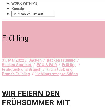
WORK WITH ME
Kontakt
Frühling
31. Mai 2022 /
Backen
/
Backen Frühling
/
Backen Sommer
/
ECO & FAIR
/
Frühling
/
Frühstück und Brunch
/
Frühstück und
Brunch Frühling
/
Lieblingsrezepte Süßes
WIR FEIERN DEN
FRÜHSOMMER MIT