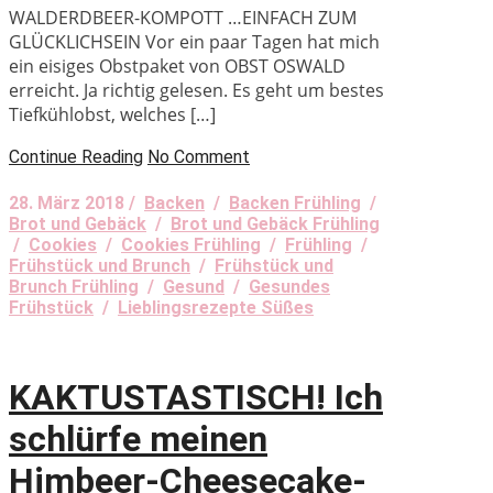
WALDERDBEER-KOMPOTT …EINFACH ZUM
GLÜCKLICHSEIN Vor ein paar Tagen hat mich
ein eisiges Obstpaket von OBST OSWALD
erreicht. Ja richtig gelesen. Es geht um bestes
Tiefkühlobst, welches […]
Continue Reading
No Comment
28. März 2018 /
Backen
/
Backen Frühling
/
Brot und Gebäck
/
Brot und Gebäck Frühling
/
Cookies
/
Cookies Frühling
/
Frühling
/
Frühstück und Brunch
/
Frühstück und
Brunch Frühling
/
Gesund
/
Gesundes
Frühstück
/
Lieblingsrezepte Süßes
KAKTUSTASTISCH! Ich
schlürfe meinen
Himbeer-Cheesecake-