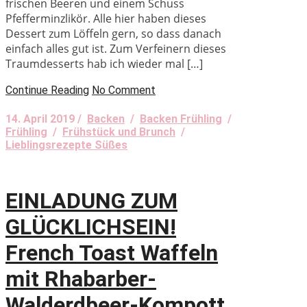
frischen Beeren und einem Schuss
Pfefferminzlikör. Alle hier haben dieses
Dessert zum Löffeln gern, so dass danach
einfach alles gut ist. Zum Verfeinern dieses
Traumdesserts hab ich wieder mal […]
Continue Reading
No Comment
14. April 2019 /
Backen
/
Backen Frühling
/
Frühling
/
Frühstück und Brunch
/
Lieblingsrezepte Süßes
EINLADUNG ZUM
GLÜCKLICHSEIN!
French Toast Waffeln
mit Rhabarber-
Walderdbeer-Kompott