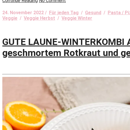
Continue Reading
No Comment
24. November 2022 /
Für jeden Tag
/
Gesund
/
Pasta / Pi
Veggie
/
Veggie Herbst
/
Veggie Winter
GUTE LAUNE-WINTERKOMBI AM
geschmortem Rotkraut und g