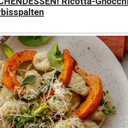
ENDESSEN! Ricotta-Gnocchi
rbisspalten