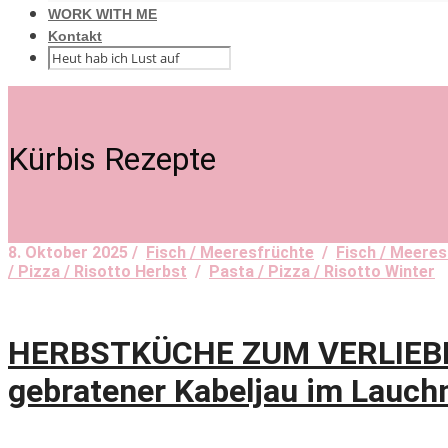
WORK WITH ME
Kontakt
Kürbis Rezepte
8. Oktober 2025 /
Fisch / Meeresfrüchte
/
Fisch / Meeres
/ Pizza / Risotto Herbst
/
Pasta / Pizza / Risotto Winter
HERBSTKÜCHE ZUM VERLIEBEN!
gebratener Kabeljau im Lauch