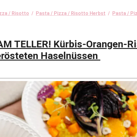
zza / Risotto
/
Pasta / Pizza / Risotto Herbst
/
Pasta / Pi
 TELLER! Kürbis-Orangen-Ris
erösteten Haselnüssen