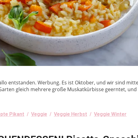
allo entstanden. Werbung. Es ist Oktober, und wir sind mit
arten gleich mehrere große Muskatkürbisse geerntet, und se
epte Pikant
/
Veggie
/
Veggie Herbst
/
Veggie Winter