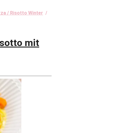
zza / Risotto Winter
/
otto mit