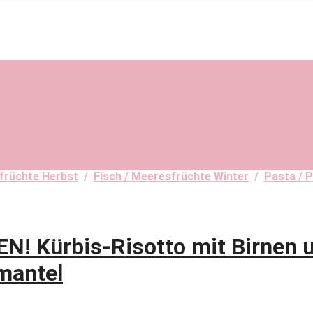
früchte Herbst
/
Fisch / Meeresfrüchte Winter
/
Pasta / P
 Kürbis-Risotto mit Birnen 
mantel