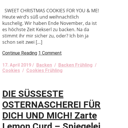
SWEET CHRISTMAS COOKIES FOR YOU & ME!
Heute wird’s süß und weihnachtlich
kuschelig. Wir haben Ende November, da ist
es höchste Zeit Kekserl zu backen. Na da
stimmt ihr mir sicher zu, oder? Ich bin ja
schon seit zwei […]
Continue Reading
1 Comment
17. April 2019 /
Backen
/
Backen Frühling
/
Cookies
/
Cookies Frühling
DIE SÜSSESTE
OSTERNASCHEREI FÜR
DICH UND MICH! Zarte
Lemon Curd – Spiegelei