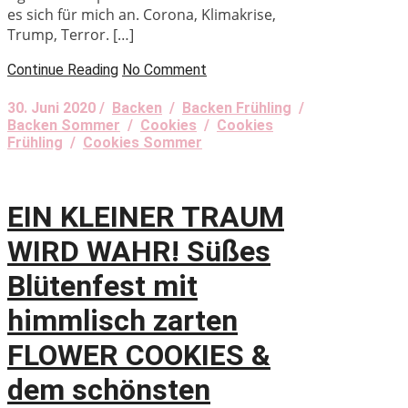
es sich für mich an. Corona, Klimakrise,
Trump, Terror. […]
Continue Reading
No Comment
30. Juni 2020 /
Backen
/
Backen Frühling
/
Backen Sommer
/
Cookies
/
Cookies
Frühling
/
Cookies Sommer
EIN KLEINER TRAUM
WIRD WAHR! Süßes
Blütenfest mit
himmlisch zarten
FLOWER COOKIES &
dem schönsten