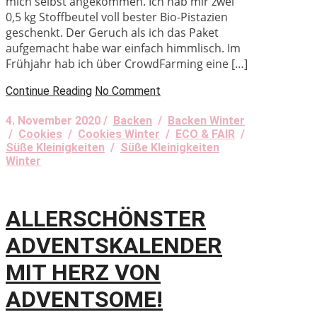
mich selbst angekommen. Ich hab mir zwei
0,5 kg Stoffbeutel voll bester Bio-Pistazien
geschenkt. Der Geruch als ich das Paket
aufgemacht habe war einfach himmlisch. Im
Frühjahr hab ich über CrowdFarming eine […]
Continue Reading
No Comment
4. November 2020 /
Backen
/
Backen Winter
/
Cookies
/
Cookies Winter
/
ECO & FAIR
/
Süße Kleinigkeiten
/
Süße Kleinigkeiten
Winter
ALLERSCHÖNSTER
ADVENTSKALENDER
MIT HERZ VON
ADVENTSOME!