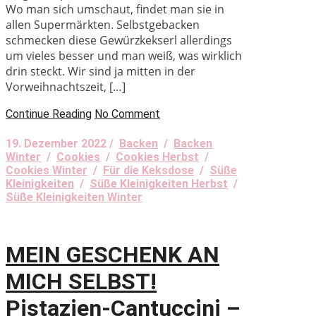
Wo man sich umschaut, findet man sie in
allen Supermärkten. Selbstgebacken
schmecken diese Gewürzkekserl allerdings
um vieles besser und man weiß, was wirklich
drin steckt. Wir sind ja mitten in der
Vorweihnachtszeit, […]
Continue Reading
No Comment
19. Dezember 2022 /
Backen
/
Backen
Winter
/
Cookies
/
Cookies Herbst
/
Cookies Winter
/
Für die Keksdose
/
Süße
Kleinigkeiten
/
Süße Kleinigkeiten Herbst
/
Süße Kleinigkeiten Winter
MEIN GESCHENK AN
MICH SELBST!
Pistazien-Cantuccini –