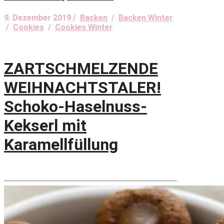
9. Dezember 2019 /
Backen
/
Backen Winter
/
Cookies
/
Cookies Winter
ZARTSCHMELZENDE
WEIHNACHTSTALER!
Schoko-Haselnuss-
Kekserl mit
Karamellfüllung