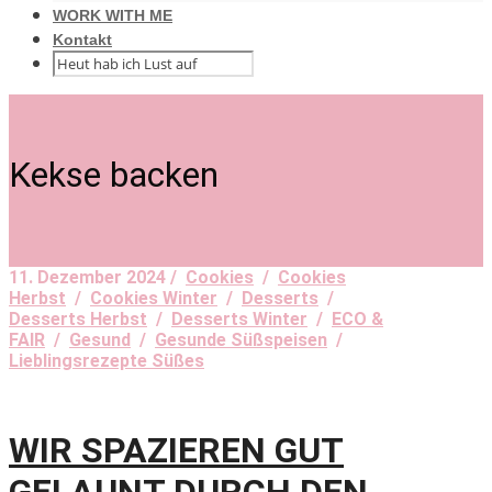
WORK WITH ME
Kontakt
Kekse backen
11. Dezember 2024 /
Cookies
/
Cookies
Herbst
/
Cookies Winter
/
Desserts
/
Desserts Herbst
/
Desserts Winter
/
ECO &
FAIR
/
Gesund
/
Gesunde Süßspeisen
/
Lieblingsrezepte Süßes
WIR SPAZIEREN GUT