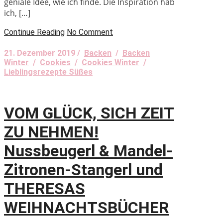
geniale Idee, wie ich finde. Die Inspiration hab
ich, […]
Continue Reading
No Comment
21. Dezember 2019 /
Backen
/
Backen
Winter
/
Cookies
/
Cookies Winter
/
Lieblingsrezepte Süßes
VOM GLÜCK, SICH ZEIT
ZU NEHMEN!
Nussbeugerl & Mandel-
Zitronen-Stangerl und
THERESAS
WEIHNACHTSBÜCHER