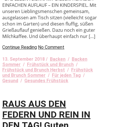
EINFACHEN AUFLAUF – EIN KINDERSPIEL. Mit
unseren Lieblingsmenschen gemeinsam,
ausgelassen am Tisch sitzen (vielleicht sogar
schon im Garten) und diesen fluffig, süßen
Grießauflauf genießen. Dazu noch ein guter
Milchkaffee. Und überhaupt einfach nur […]
Continue Reading
No Comment
13. September 2018 /
Backen
/
Backen
Sommer
/
Frühstück und Brunch
/
Frühstück und Brunch Herbst
/
Frühstück
und Brunch Sommer
/
Für jeden Tag
/
Gesund
/
Gesundes Frühstück
RAUS AUS DEN
FEDERN UND REIN IN
DEN TAG! Guten