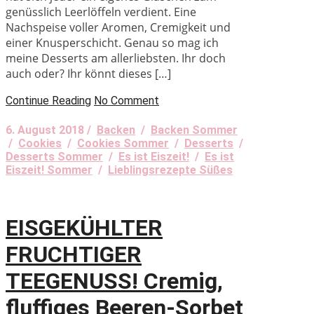
genüsslich Leerlöffeln verdient. Eine
Nachspeise voller Aromen, Cremigkeit und
einer Knusperschicht. Genau so mag ich
meine Desserts am allerliebsten. Ihr doch
auch oder? Ihr könnt dieses […]
Continue Reading
No Comment
6. August 2018 /
Backen
/
Backen Sommer
/
Cookies
/
Cookies Sommer
/
Desserts
/
Desserts Sommer
/
Es ist Eiszeit!
/
Es ist
Eiszeit! Sommer
/
Lieblingsrezepte Süßes
EISGEKÜHLTER
FRUCHTIGER
TEEGENUSS! Cremig,
fluffiges Beeren-Sorbet