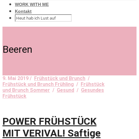
WORK WITH ME
Kontakt
Beeren
9. Mai 2019 /
Frühstück und Brunch
/
Frühstück und Brunch Frühling
/
Frühstück
und Brunch Sommer
/
Gesund
/
Gesundes
Frühstück
POWER FRÜHSTÜCK
MIT VERIVAL! Saftige