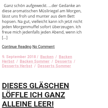
Ganz schön aufgeweckt. …der Gedanke an
diese aromatischen Müsliriegel am Morgen,
lässt uns froh und munter aus dem Bett
hopsen. Na gut, vielleicht kann ich jetzt nicht
jeden Morgenmuffel sofort überzeugen. Ich
freue mich jedenfalls jeden Abend, wenn ich
[…]
Continue Reading
No Comment
9. September 2018 /
Backen
/
Backen
Herbst
/
Backen Sommer
/
Desserts
/
Desserts Herbst
/
Desserts Sommer
DIESES GLÄSCHEN
LÖFFLE ICH GANZ
ALLEINE LEER!