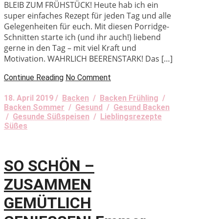
BLEIB ZUM FRÜHSTÜCK! Heute hab ich ein
super einfaches Rezept für jeden Tag und alle
Gelegenheiten für euch. Mit diesen Porridge-
Schnitten starte ich (und ihr auch!) liebend
gerne in den Tag – mit viel Kraft und
Motivation. WAHRLICH BEERENSTARK! Das […]
Continue Reading
No Comment
18. April 2019 /
Backen
/
Backen Frühling
/
Backen Sommer
/
Gesund
/
Gesund Backen
/
Gesunde Süßspeisen
/
Lieblingsrezepte
Süßes
SO SCHÖN –
ZUSAMMEN
GEMÜTLICH