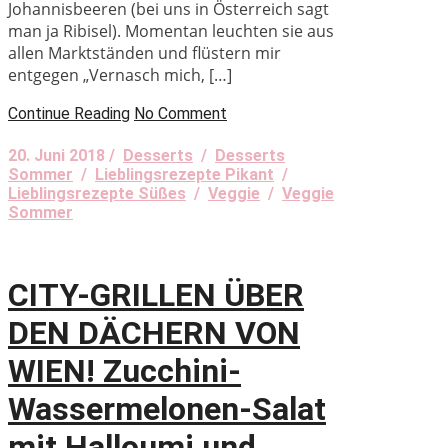
Johannisbeeren (bei uns in Österreich sagt
man ja Ribisel). Momentan leuchten sie aus
allen Marktständen und flüstern mir
entgegen „Vernasch mich, […]
Continue Reading
No Comment
20. Juni 2018 /
Desserts
/
Desserts
Sommer
/
Lieblingsrezepte Pikant
/
Lieblingsrezepte Süßes
/
Veggie
/
Veggie
Sommer
CITY-GRILLEN ÜBER
DEN DÄCHERN VON
WIEN! Zucchini-
Wassermelonen-Salat
mit Halloumi und