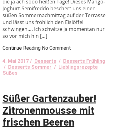
die ja ach sooo heißen Tage! Dieses Mango-
Joghurt-Semifreddo beschert uns einen
süßen Sommernachmittag auf der Terrasse
und lässt uns fröhlich den Eislöffel
schwingen…. Ich schwitze ja momentan nur
so vor mich hin […]
Continue Reading
No Comment
4. Mai 2017 /
Desserts
/
Desserts Frühling
/
Desserts Sommer
/
Lieblingsrezepte
Süßes
Süßer Gartenzauber!
Zitronenmousse mit
frischen Beeren