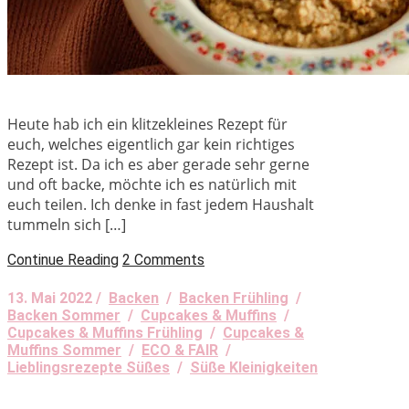
Heute hab ich ein klitzekleines Rezept für
euch, welches eigentlich gar kein richtiges
Rezept ist. Da ich es aber gerade sehr gerne
und oft backe, möchte ich es natürlich mit
euch teilen. Ich denke in fast jedem Haushalt
tummeln sich […]
Continue Reading
2 Comments
13. Mai 2022 /
Backen
/
Backen Frühling
/
Backen Sommer
/
Cupcakes & Muffins
/
Cupcakes & Muffins Frühling
/
Cupcakes &
Muffins Sommer
/
ECO & FAIR
/
Lieblingsrezepte Süßes
/
Süße Kleinigkeiten