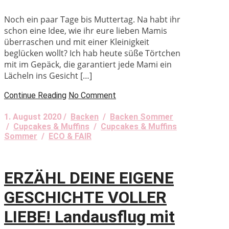
Noch ein paar Tage bis Muttertag. Na habt ihr
schon eine Idee, wie ihr eure lieben Mamis
überraschen und mit einer Kleinigkeit
beglücken wollt? Ich hab heute süße Törtchen
mit im Gepäck, die garantiert jede Mami ein
Lächeln ins Gesicht […]
Continue Reading
No Comment
1. August 2020 /
Backen
/
Backen Sommer
/
Cupcakes & Muffins
/
Cupcakes & Muffins
Sommer
/
ECO & FAIR
ERZÄHL DEINE EIGENE
GESCHICHTE VOLLER
LIEBE! Landausflug mit