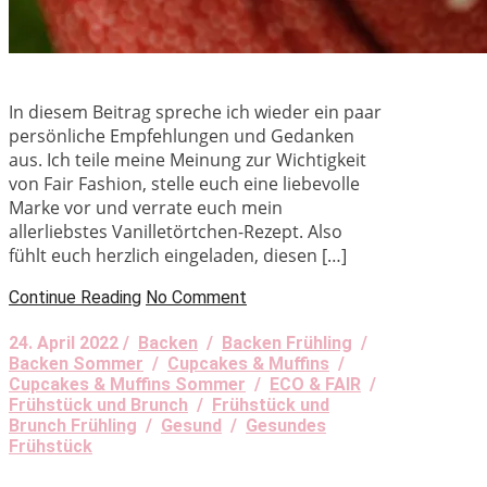
In diesem Beitrag spreche ich wieder ein paar
persönliche Empfehlungen und Gedanken
aus. Ich teile meine Meinung zur Wichtigkeit
von Fair Fashion, stelle euch eine liebevolle
Marke vor und verrate euch mein
allerliebstes Vanilletörtchen-Rezept. Also
fühlt euch herzlich eingeladen, diesen […]
Continue Reading
No Comment
24. April 2022 /
Backen
/
Backen Frühling
/
Backen Sommer
/
Cupcakes & Muffins
/
Cupcakes & Muffins Sommer
/
ECO & FAIR
/
Frühstück und Brunch
/
Frühstück und
Brunch Frühling
/
Gesund
/
Gesundes
Frühstück