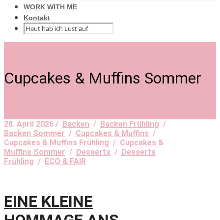
WORK WITH ME
Kontakt
Cupcakes & Muffins Sommer
28. April 2026 /
Backen
/
Backen Frühling
/
Backen Sommer
/
Cupcakes & Muffins
/
Cupcakes & Muffins Frühling
/
Cupcakes &
Muffins Sommer
/
Desserts
/
Desserts
Frühling
/
ECO & FAIR
EINE KLEINE