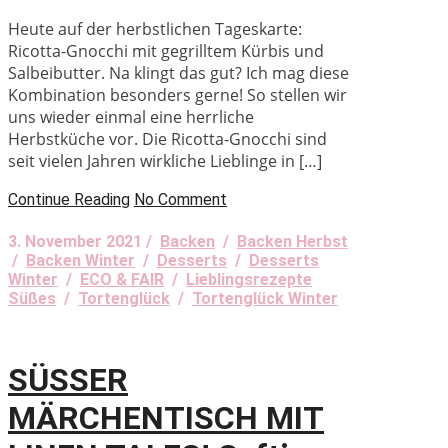
Heute auf der herbstlichen Tageskarte:
Ricotta-Gnocchi mit gegrilltem Kürbis und
Salbeibutter. Na klingt das gut? Ich mag diese
Kombination besonders gerne! So stellen wir
uns wieder einmal eine herrliche
Herbstküche vor. Die Ricotta-Gnocchi sind
seit vielen Jahren wirkliche Lieblinge in […]
Continue Reading
No Comment
3. November 2021 /
Backen
/
Backen Herbst
/
Backen Winter
/
Desserts
/
Desserts
Winter
/
ECO & FAIR
/
Lieblingsrezepte
Süßes
/
Tortenglück
/
Tortenglück Winter
SÜSSER
MÄRCHENTISCH MIT