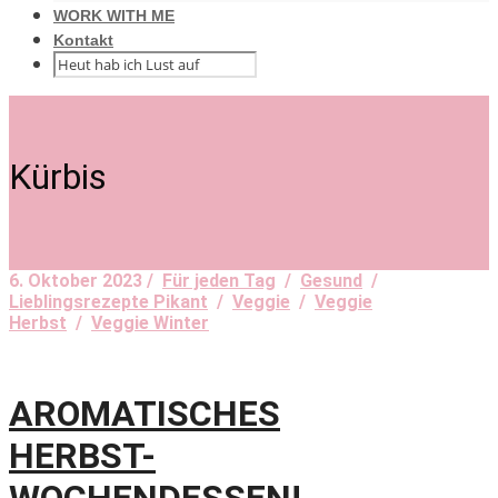
WORK WITH ME
Kontakt
Kürbis
6. Oktober 2023 /
Für jeden Tag
/
Gesund
/
Lieblingsrezepte Pikant
/
Veggie
/
Veggie
Herbst
/
Veggie Winter
AROMATISCHES
HERBST-