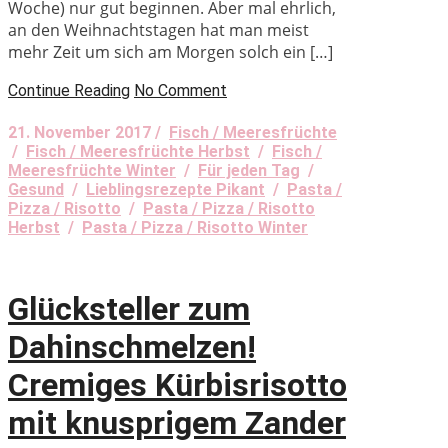
Woche) nur gut beginnen. Aber mal ehrlich,
an den Weihnachtstagen hat man meist
mehr Zeit um sich am Morgen solch ein […]
Continue Reading
No Comment
21. November 2017 /
Fisch / Meeresfrüchte
/
Fisch / Meeresfrüchte Herbst
/
Fisch /
Meeresfrüchte Winter
/
Für jeden Tag
/
Gesund
/
Lieblingsrezepte Pikant
/
Pasta /
Pizza / Risotto
/
Pasta / Pizza / Risotto
Herbst
/
Pasta / Pizza / Risotto Winter
Glücksteller zum
Dahinschmelzen!
Cremiges Kürbisrisotto
mit knusprigem Zander