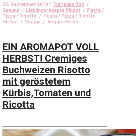
25. September 2019 /
Für jeden Tag
/
Gesund
/
Lieblingsrezepte Pikant
/
Pasta /
Pizza / Risotto
/
Pasta / Pizza / Risotto
Herbst
/
Veggie
/
Veggie Herbst
EIN AROMAPOT VOLL
HERBST! Cremiges
Buchweizen Risotto
mit geröstetem
Kürbis,Tomaten und
Ricotta