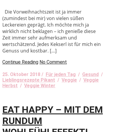
Die Vorweihnachtszeit ist ja immer
(zumindest bei mir) von vielen süßen
Leckereien geprägt. Ich möchte mich ja
wirklich nicht beklagen – ich genieße diese
Zeit immer sehr aufmerksam und
wertschätzend. Jedes Kekserl ist für mich ein
Genuss und kostbar. […]
Continue Reading
No Comment
25. Oktober 2018 /
Für jeden Tag
/
Gesund
/
Lieblingsrezepte Pikant
/
Veggie
/
Veggie
Herbst
/
Veggie Winter
EAT HAPPY – MIT DEM
RUNDUM