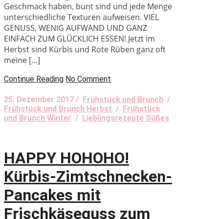
Geschmack haben, bunt sind und jede Menge
unterschiedliche Texturen aufweisen. VIEL
GENUSS, WENIG AUFWAND UND GANZ
EINFACH ZUM GLÜCKLICH ESSEN! Jetzt im
Herbst sind Kürbis und Rote Rüben ganz oft
meine […]
Continue Reading
No Comment
25. Dezember 2017 /
Frühstück und Brunch
/
Frühstück und Brunch Herbst
/
Frühstück
und Brunch Winter
/
Lieblingsrezepte Süßes
HAPPY HOHOHO!
Kürbis-Zimtschnecken-
Pancakes mit
Frischkäseguss zum