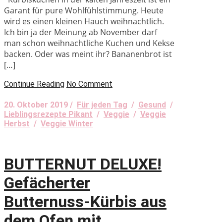
Garant für pure Wohlfühlstimmung. Heute
wird es einen kleinen Hauch weihnachtlich.
Ich bin ja der Meinung ab November darf
man schon weihnachtliche Kuchen und Kekse
backen. Oder was meint ihr? Bananenbrot ist
[…]
Continue Reading
No Comment
20. Oktober 2019 /
Für jeden Tag
/
Gesund
/
Lieblingsrezepte Pikant
/
Veggie
/
Veggie
Herbst
/
Veggie Winter
BUTTERNUT DELUXE!
Gefächerter
Butternuss-Kürbis aus
dem Ofen mit