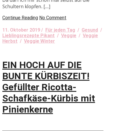
Schultern klopfen. […]
Continue Reading
No Comment
11. Oktober 2019 /
Für jeden Tag
/
Gesund
/
Lieblingsrezepte Pikant
/
Veggie
/
Veggie
Herbst
/
Veggie Winter
EIN HOCH AUF DIE
BUNTE KÜRBISZEIT!
Gefüllter Ricotta-
Schafkäse-Kürbis mit
Pinienkerne