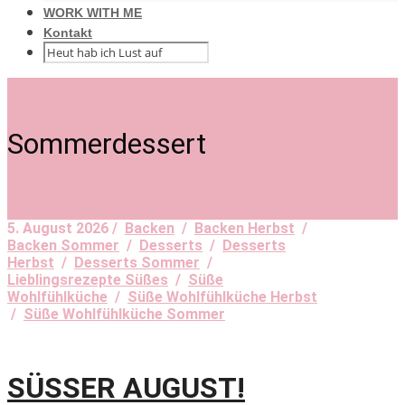
WORK WITH ME
Kontakt
Sommerdessert
5. August 2026 /
Backen
/
Backen Herbst
/
Backen Sommer
/
Desserts
/
Desserts
Herbst
/
Desserts Sommer
/
Lieblingsrezepte Süßes
/
Süße
Wohlfühlküche
/
Süße Wohlfühlküche Herbst
/
Süße Wohlfühlküche Sommer
SÜSSER AUGUST!