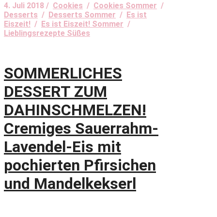
4. Juli 2018 /
Cookies
/
Cookies Sommer
/
Desserts
/
Desserts Sommer
/
Es ist
Eiszeit!
/
Es ist Eiszeit! Sommer
/
Lieblingsrezepte Süßes
SOMMERLICHES
DESSERT ZUM
DAHINSCHMELZEN!
Cremiges Sauerrahm-
Lavendel-Eis mit
pochierten Pfirsichen
und Mandelkekserl