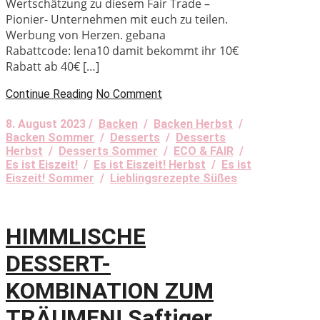
Wertschätzung zu diesem Fair Trade –
Pionier- Unternehmen mit euch zu teilen.
Werbung von Herzen. gebana
Rabattcode: lena10 damit bekommt ihr 10€
Rabatt ab 40€ […]
Continue Reading
No Comment
8. August 2023 /
Backen
/
Backen Herbst
/
Backen Sommer
/
Desserts
/
Desserts
Herbst
/
Desserts Sommer
/
ECO & FAIR
/
Es ist Eiszeit!
/
Es ist Eiszeit! Herbst
/
Es ist
Eiszeit! Sommer
/
Lieblingsrezepte Süßes
HIMMLISCHE
DESSERT-
KOMBINATION ZUM
TRÄUMEN! Saftiger