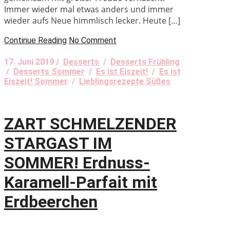
Immer wieder mal etwas anders und immer
wieder aufs Neue himmlisch lecker. Heute […]
Continue Reading
No Comment
17. Juni 2019 /
Desserts
/
Desserts Frühling
/
Desserts Sommer
/
Es ist Eiszeit!
/
Es ist
Eiszeit! Sommer
/
Lieblingsrezepte Süßes
ZART SCHMELZENDER
STARGAST IM
SOMMER! Erdnuss-
Karamell-Parfait mit
Erdbeerchen