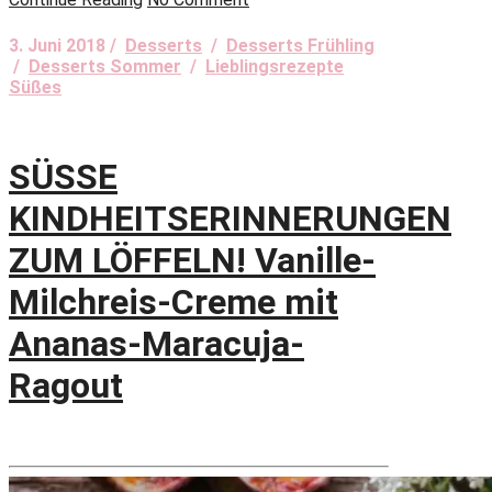
3. Juni 2018 /
Desserts
/
Desserts Frühling
/
Desserts Sommer
/
Lieblingsrezepte
Süßes
SÜSSE
KINDHEITSERINNERUNGEN
ZUM LÖFFELN! Vanille-
Milchreis-Creme mit
Ananas-Maracuja-
Ragout