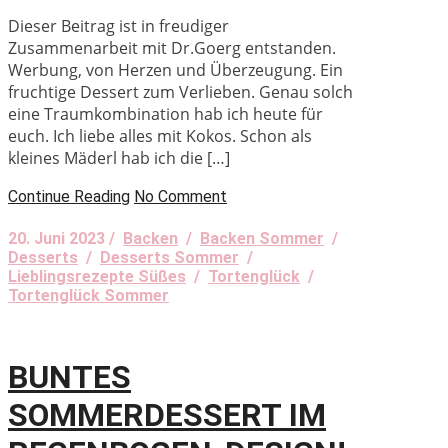
Dieser Beitrag ist in freudiger
Zusammenarbeit mit Dr.Goerg entstanden.
Werbung, von Herzen und Überzeugung. Ein
fruchtige Dessert zum Verlieben. Genau solch
eine Traumkombination hab ich heute für
euch. Ich liebe alles mit Kokos. Schon als
kleines Mäderl hab ich die […]
Continue Reading
No Comment
20. Juni 2023 /
Backen
/
Backen Sommer
/
Desserts
/
Desserts Sommer
/
Lieblingsrezepte Süßes
/
Tortenglück
/
Tortenglück Sommer
BUNTES
SOMMERDESSERT IM