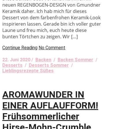
neuen REGENBOGEN-DESIGN von Gmundner
Keramik daher. Ich hab mich für dieses
Dessert von dem farbenfrohen Keramik-Look
inspirieren lassen. Gerade bin ich voller guter
Laune und freu mich, euch heute diese
bunten Törtchen zu zeigen. Wir […]
Continue Reading
No Comment
22. Juni 2020 /
Backen
/
Backen Sommer
/
Desserts
/
Desserts Sommer
/
Lieblingsrezepte Süßes
AROMAWUNDER IN
EINER AUFLAUFFORM!
Frühsommerlicher
Hirse-Mohn-Crumble