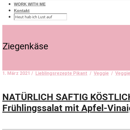
WORK WITH ME
Kontakt
Ziegenkäse
1. März 2021 /
Lieblingsrezepte Pikant
/
Veggie
/
Veggie
NATÜRLICH SAFTIG KÖSTLICH! 
Frühlingssalat mit Apfel-Vina