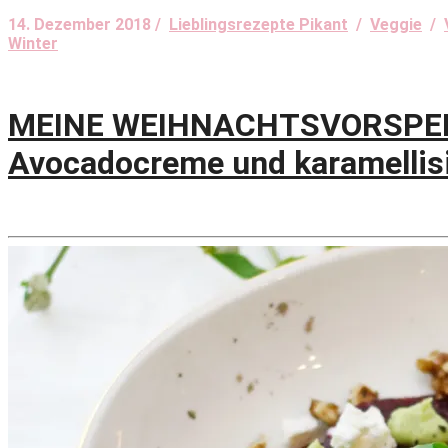
14. Dezember 2018 /
Lieblingsrezepte Pikant
/
Veggie
/
Winter
MEINE WEIHNACHTSVORSPEISE!
Avocadocreme und karamellis