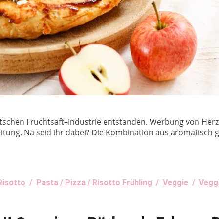
utschen Fruchtsaft–Industrie entstanden. Werbung von Herz
gleitung. Na seid ihr dabei? Die Kombination aus aromatisc
Risotto
/
Pasta / Pizza / Risotto Frühling
/
Veggie
/
Veggi