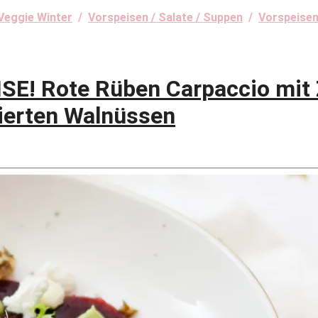
Veggie Winter
/
Vorspeisen / Salate / Suppen
/
Vorspeisen
 Rote Rüben Carpaccio mit 
ierten Walnüssen