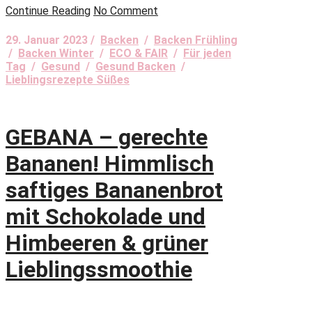
Continue Reading
No Comment
29. Januar 2023 /
Backen
/
Backen Frühling
/
Backen Winter
/
ECO & FAIR
/
Für jeden
Tag
/
Gesund
/
Gesund Backen
/
Lieblingsrezepte Süßes
GEBANA – gerechte
Bananen! Himmlisch
saftiges Bananenbrot
mit Schokolade und
Himbeeren & grüner
Lieblingssmoothie