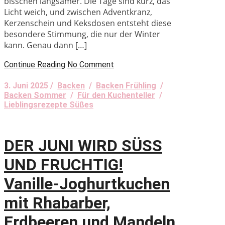
bisschen langsamer. Die Tage sind kurz, das
Licht weich, und zwischen Adventkranz,
Kerzenschein und Keksdosen entsteht diese
besondere Stimmung, die nur der Winter
kann. Genau dann […]
Continue Reading
No Comment
3. Juni 2025 /
Backen
/
Backen Frühling
/
Backen Sommer
/
Für den Kuchenteller
/
Lieblingsrezepte Süßes
DER JUNI WIRD SÜSS
UND FRUCHTIG!
Vanille-Joghurtkuchen
mit Rhabarber,
Erdbeeren und Mandeln