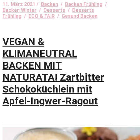
11. März 2021 /
Backen
/
Backen Frühling
/
Backen Winter
/
Desserts
/
Desserts
Frühling
/
ECO & FAIR
/
Gesund Backen
VEGAN &
KLIMANEUTRAL
BACKEN MIT
NATURATA! Zartbitter
Schokoküchlein mit
Apfel-Ingwer-Ragout