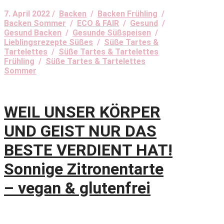
7. April 2022 /
Backen
/
Backen Frühling
/
Backen Sommer
/
ECO & FAIR
/
Gesund
/
Gesund Backen
/
Gesunde Süßspeisen
/
Lieblingsrezepte Süßes
/
Süße Tartes &
Tartelettes
/
Süße Tartes & Tartelettes
Frühling
/
Süße Tartes & Tartelettes
Sommer
WEIL UNSER KÖRPER
UND GEIST NUR DAS
BESTE VERDIENT HAT!
Sonnige Zitronentarte
– vegan & glutenfrei