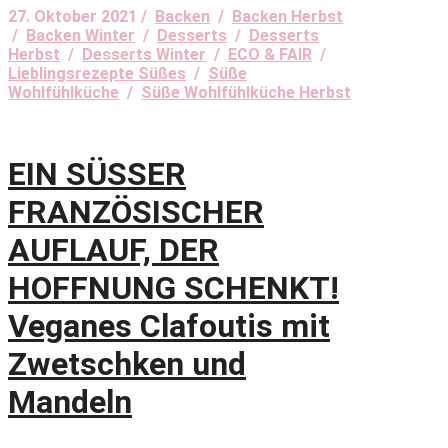
27. Oktober 2021 /
Backen
/
Backen Herbst
/
Backen Winter
/
Desserts
/
Desserts
Herbst
/
Desserts Winter
/
ECO & FAIR
/
Lieblingsrezepte Süßes
/
Süße
Wohlfühlküche
/
Süße Wohlfühlküche Herbst
EIN SÜSSER
FRANZÖSISCHER
AUFLAUF, DER
HOFFNUNG SCHENKT!
Veganes Clafoutis mit
Zwetschken und
Mandeln