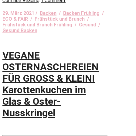
Continue Reading
1 Comment
29. März 2021 /
Backen
/
Backen Frühling
/
ECO & FAIR
/
Frühstück und Brunch
/
Frühstück und Brunch Frühling
/
Gesund
/
Gesund Backen
VEGANE
OSTERNASCHEREIEN
FÜR GROSS & KLEIN!
Karottenkuchen im
Glas & Oster-
Nusskringel