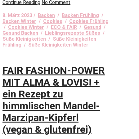
Continue Reading
No Comment
8. März 2023 /
Backen
/
Backen Frühling
/
Backen Winter
/
Cookies
/
Cookies Frühling
/
Cookies Winter
/
ECO & FAIR
/
Gesund
/
Gesund Backen
/
Lieblingsrezepte Süßes
/
Süße Kleinigkeiten
/
Süße Kleinigkeiten
Frühling
/
Süße Kleinigkeiten Winter
FAIR FASHION-POWER
MIT ALMA & LOVIS! +
ein Rezept zu
himmlischen Mandel-
Marzipan-Kipferl
(vegan & glutenfrei)