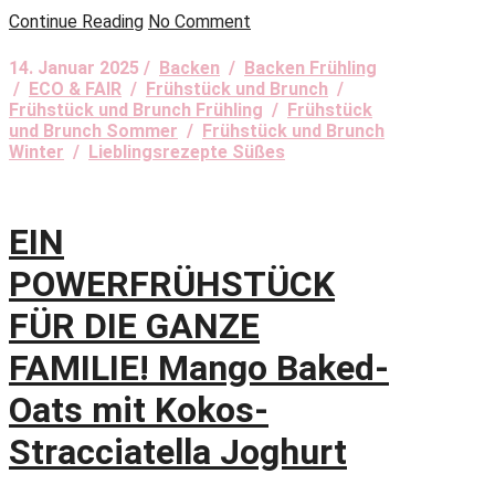
Continue Reading
No Comment
14. Januar 2025 /
Backen
/
Backen Frühling
/
ECO & FAIR
/
Frühstück und Brunch
/
Frühstück und Brunch Frühling
/
Frühstück
und Brunch Sommer
/
Frühstück und Brunch
Winter
/
Lieblingsrezepte Süßes
EIN
POWERFRÜHSTÜCK
FÜR DIE GANZE
FAMILIE! Mango Baked-
Oats mit Kokos-
Stracciatella Joghurt