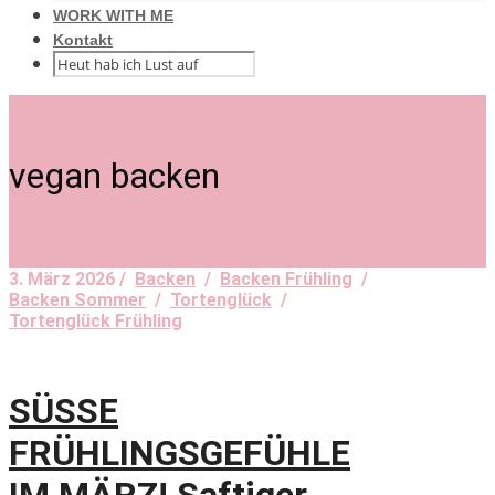
WORK WITH ME
Kontakt
vegan backen
3. März 2026 /
Backen
/
Backen Frühling
/
Backen Sommer
/
Tortenglück
/
Tortenglück Frühling
SÜSSE
FRÜHLINGSGEFÜHLE