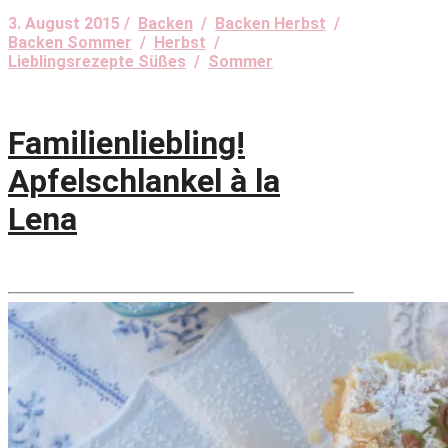
3. August 2015 /
Backen
/
Backen Herbst
/
Backen Sommer
/
Herbst
/
Lieblingsrezepte Süßes
/
Sommer
Familienliebling!
Apfelschlankel à la
Lena