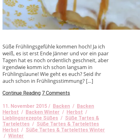
Süße Frühlingsgefühle kommen hoch! Ja ich
weiß, es ist erst Ende Jänner und vor ein paar
Tagen hat es noch ordentlich geschneit, aber
irgendwie komm ich schon langsam in
Frühlingslaune! Wie geht es euch? Seid ihr
auch schon in Frühlingsstimmung? […]
Continue Reading
7 Comments
11. November 2015 /
Backen
/
Backen
Herbst
/
Backen Winter
/
Herbst
/
Lieblingsrezepte Süßes
/
Süße Tartes &
Tartelettes
/
Süße Tartes & Tartelettes
Herbst
/
Süße Tartes & Tartelettes Winter
/
Winter