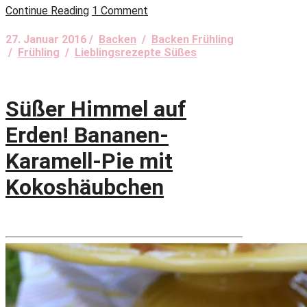
Continue Reading
1 Comment
27. Januar 2016 /
Backen
/
Backen Frühling
/
Frühling
/
Lieblingsrezepte Süßes
Süßer Himmel auf
Erden! Bananen-
Karamell-Pie mit
Kokoshäubchen