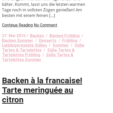
kälter. Kommt, lasst uns die letzten warmen
Tage noch in vollsten Zügen genießen! Am
besten mit einem feinen […]
Continue Reading
No Comment
27. Mai 2016 /
Backen
/
Backen Frühling
/
Backen Sommer
/
Desserts
/
Frühling
/
Lieblingsrezepte Süßes
/
Sommer
/
Süße
Tartes & Tartelettes
/
Süße Tartes &
Tartelettes Frühling
/
Süße Tartes &
Tartelettes Sommer
Backen à la francaise!
Tarte meringuée au
citron