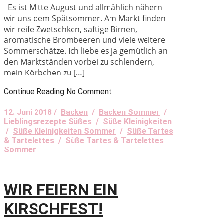
Es ist Mitte August und allmählich nähern
wir uns dem Spätsommer. Am Markt finden
wir reife Zwetschken, saftige Birnen,
aromatische Brombeeren und viele weitere
Sommerschätze. Ich liebe es ja gemütlich an
den Marktständen vorbei zu schlendern,
mein Körbchen zu […]
Continue Reading
No Comment
12. Juni 2018 /
Backen
/
Backen Sommer
/
Lieblingsrezepte Süßes
/
Süße Kleinigkeiten
/
Süße Kleinigkeiten Sommer
/
Süße Tartes
& Tartelettes
/
Süße Tartes & Tartelettes
Sommer
WIR FEIERN EIN
KIRSCHFEST!