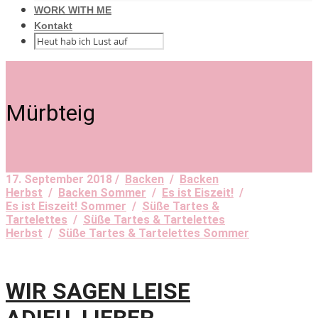
WORK WITH ME
Kontakt
Mürbteig
17. September 2018 /
Backen
/
Backen
Herbst
/
Backen Sommer
/
Es ist Eiszeit!
/
Es ist Eiszeit! Sommer
/
Süße Tartes &
Tartelettes
/
Süße Tartes & Tartelettes
Herbst
/
Süße Tartes & Tartelettes Sommer
WIR SAGEN LEISE