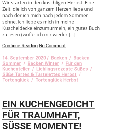
Wir starten in den kuschligen Herbst. Eine
Zeit, die ich von ganzem Herzen liebe und
nach der ich mich nach jedem Sommer
sehne. Ich liebe es mich in meine
Kuscheldecke einzumurmeln, ein gutes Buch
zu lesen (wofür ich mir wieder […]
Continue Reading
No Comment
14. September 2020 /
Backen
/
Backen
Sommer
/
Backen Winter
/
Für den
Kuchenteller
/
Lieblingsrezepte Süßes
/
Süße Tartes & Tartelettes Herbst
/
Tortenglück
/
Tortenglück Herbst
EIN KUCHENGEDICHT
FÜR TRAUMHAFT,
SÜSSE MOMENTE!