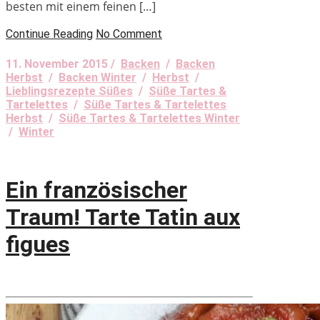
besten mit einem feinen […]
Continue Reading
No Comment
11. November 2015 /
Backen
/
Backen
Herbst
/
Backen Winter
/
Herbst
/
Lieblingsrezepte Süßes
/
Süße Tartes &
Tartelettes
/
Süße Tartes & Tartelettes
Herbst
/
Süße Tartes & Tartelettes Winter
/
Winter
Ein französischer
Traum! Tarte Tatin aux
figues