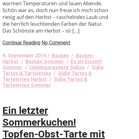
warmen Temperaturen und lauen Abende.
Schön war es, doch nun freue ich mich schon
riesig auf den Herbst – raschelndes Laub und
die herrlich leuchtenden Farben der Natur.
Das Schönste am Herbst – ist […]
Continue Reading
No Comment
9. September 2016 /
Backen
/
Backen
Herbst
/
Backen Sommer
/
Es ist Eiszeit!
Sommer
/
Lieblingsrezepte Süßes
/
Süße
Tartes & Tartelettes
/
Süße Tartes &
Tartelettes Herbst
/
Süße Tartes &
Tartelettes Sommer
Ein letzter
Sommerkuchen!
Topfen-Obst-Tarte mit