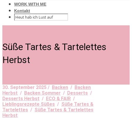
WORK WITH ME
Kontakt
Süße Tartes & Tartelettes
Herbst
30. September 2025 /
Backen
/
Backen
Herbst
/
Backen Sommer
/
Desserts
/
Desserts Herbst
/
ECO & FAIR
/
Lieblingsrezepte Süßes
/
Süße Tartes &
Tartelettes
/
Süße Tartes & Tartelettes
Herbst