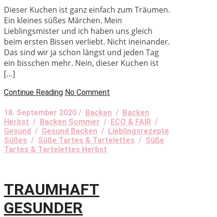
Dieser Kuchen ist ganz einfach zum Träumen.
Ein kleines süßes Märchen. Mein
Lieblingsmister und ich haben uns gleich
beim ersten Bissen verliebt. Nicht ineinander.
Das sind wir ja schon längst und jeden Tag
ein bisschen mehr. Nein, dieser Kuchen ist
[…]
Continue Reading
No Comment
18. September 2020 /
Backen
/
Backen
Herbst
/
Backen Sommer
/
ECO & FAIR
/
Gesund
/
Gesund Backen
/
Lieblingsrezepte
Süßes
/
Süße Tartes & Tartelettes
/
Süße
Tartes & Tartelettes Herbst
TRAUMHAFT
GESUNDER