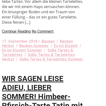
liebe Tartes. Vor allem die kleinen Tartelettes,
die wir mit einem Haps vernaschen können.
Ein knuspriger Boden und ein Traum von
einer Füllung – das ist ein gutes Tartelette.
Diese feinen […]
Continue Reading
No Comment
17. September 2018 /
Backen
/
Backen
Herbst
/
Backen Sommer
/
Es ist Eiszeit!
/
Es ist Eiszeit! Sommer
/
Süße Tartes &
Tartelettes
/
Süße Tartes & Tartelettes
Herbst
/
Süße Tartes & Tartelettes Sommer
WIR SAGEN LEISE
ADIEU, LIEBER
SOMMER! Himbeer-
Pfirsich-Tarte Tatin mit