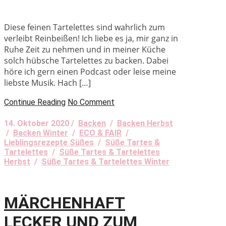
Diese feinen Tartelettes sind wahrlich zum
verleibt Reinbeißen! Ich liebe es ja, mir ganz in
Ruhe Zeit zu nehmen und in meiner Küche
solch hübsche Tartelettes zu backen. Dabei
höre ich gern einen Podcast oder leise meine
liebste Musik. Hach […]
Continue Reading
No Comment
14. Oktober 2020 /
Backen
/
Backen Herbst
/
Backen Winter
/
ECO & FAIR
/
Lieblingsrezepte Süßes
/
Süße Tartes &
Tartelettes
/
Süße Tartes & Tartelettes
Herbst
/
Süße Tartes & Tartelettes Winter
MÄRCHENHAFT
LECKER UND ZUM