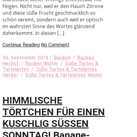
Feigen. Nicht nur, weil er den Hauch Zitrone
und diese süße Frucht geschmacklich so
schön vereint, sondern auch weil er optisch
im wahrsten Sinne des Wortes glänzend
daherkommt. In diesen […]
Continue Reading
No Comment
30. September 2018 /
Backen
/
Backen
Herbst
/
Backen Winter
/
Süße Tartes &
Tartelettes
/
Süße Tartes & Tartelettes
Herbst
/
Süße Tartes & Tartelettes Winter
HIMMLISCHE
TÖRTCHEN FÜR EINEN
KUSCHLIG SÜSSEN
SONNTAG! Banane-