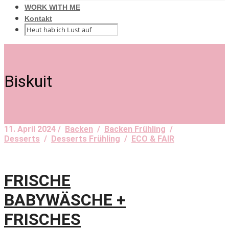
WORK WITH ME
Kontakt
Biskuit
11. April 2024 /
Backen
/
Backen Frühling
/
Desserts
/
Desserts Frühling
/
ECO & FAIR
FRISCHE
BABYWÄSCHE +
FRISCHES