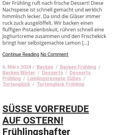
Der Frühling ruft nach frische Dessert! Diese
Nachspeise ist schnell gemacht und wirklich
himmlisch lecker. Da sind die Gläser immer
ruck zuck ausgelöffelt. Wir backen einen
fluffigen Pistazienbiskuit, rühren schnell eine
Joghurtcreme zusammen und den Frischekick
bringt hier selbstgemachte Lemon […]
Continue Reading
No Comment
6. März 2024 /
Backen
/
Backen Frühling
/
Backen Winter
/
Desserts
/
Desserts
Frühling
/
Lieblingsrezepte Süßes
/
Tortenglück
/
Tortenglück Frühling
SÜSSE VORFREUDE
AUF OSTERN!
Frühlingshafter