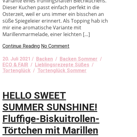
Variante eines frühlingshaften Blechkuchens.
Dieser Kuchen passt einfach perfekt in die
Osterzeit, weil er uns immer ein bisschen an
süße Spiegeleier erinnert. Als Topping hab ich
mir eine aromatische Variante mit
Marillenmarmelade, einer leichten […]
Continue Reading
No Comment
20. Juli 2021 /
Backen
/
Backen Sommer
/
ECO & FAIR
/
Lieblingsrezepte Süßes
/
Tortenglück
/
Tortenglück Sommer
HELLO SWEET
SUMMER SUNSHINE!
Fluffige-Biskuitrollen-
Törtchen mit Marillen