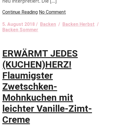
neu interpretiert. Die […]
Continue Reading
No Comment
5. August 2018 /
Backen
/
Backen Herbst
/
Backen Sommer
ERWÄRMT JEDES
(KUCHEN)HERZ!
Flaumigster
Zwetschken-
Mohnkuchen mit
leichter Vanille-Zimt-
Creme