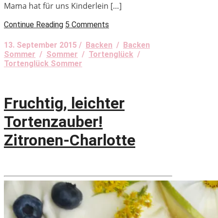
Mama hat für uns Kinderlein […]
Continue Reading
5 Comments
13. September 2015 /
Backen
/
Backen
Sommer
/
Sommer
/
Tortenglück
/
Tortenglück Sommer
Fruchtig, leichter
Tortenzauber!
Zitronen-Charlotte