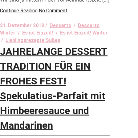
Continue Reading
No Comment
21. Dezember 2018 /
Desserts
/
Desserts
Winter
/
Es ist Eiszeit!
/
Es ist Eiszeit! Winter
/
Lieblingsrezepte Süßes
JAHRELANGE DESSERT
TRADITION FÜR EIN
FROHES FEST!
Spekulatius-Parfait mit
Himbeeresauce und
Mandarinen