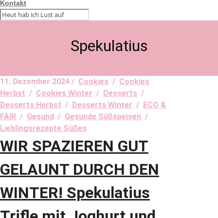
Kontakt
Spekulatius
11. Dezember 2024 /
Cookies
/
Cookies
Herbst
/
Cookies Winter
/
Desserts
/
Desserts Herbst
/
Desserts Winter
/
ECO &
FAIR
/
Gesund
/
Gesunde Süßspeisen
/
Lieblingsrezepte Süßes
WIR SPAZIEREN GUT
GELAUNT DURCH DEN
WINTER! Spekulatius
Trifle mit Joghurt und