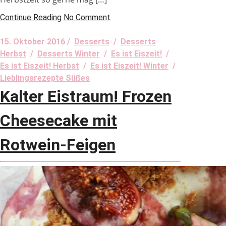
Continue Reading
No Comment
15. Oktober 2016 /
Desserts
/
Desserts
Herbst
/
Desserts Winter
/
Es ist Eiszeit!
/
Es ist Eiszeit! Herbst
/
Es ist Eiszeit! Winter
/
Lieblingsrezepte Süßes
Kalter Eistraum! Frozen
Cheesecake mit
Rotwein-Feigen