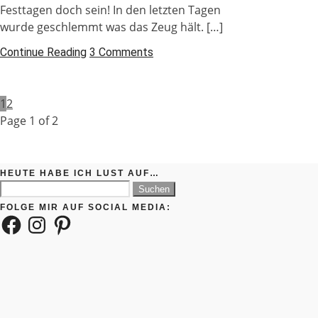
Festtagen doch sein! In den letzten Tagen
wurde geschlemmt was das Zeug hält. […]
Continue Reading
3 Comments
1
2
Page 1 of 2
HEUTE HABE ICH LUST AUF…
Suchen
nach:
FOLGE MIR AUF SOCIAL MEDIA:
Facebook
Instagram
Pinterest