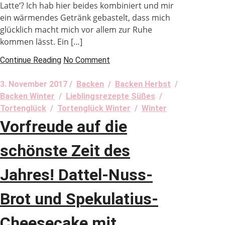
Latte‘? Ich hab hier beides kombiniert und mir
ein wärmendes Getränk gebastelt, dass mich
glücklich macht mich vor allem zur Ruhe
kommen lässt. Ein […]
Continue Reading
No Comment
3. November 2017 /
Backen
/
Backen Herbst
/
Backen Winter
/
Lieblingsrezepte Süßes
/
Tortenglück
/
Tortenglück Winter
/
Winter
Vorfreude auf die
schönste Zeit des
Jahres! Dattel-Nuss-
Brot und Spekulatius-
Cheesecake mit