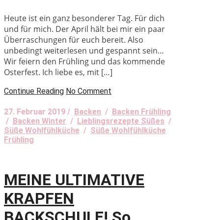
Heute ist ein ganz besonderer Tag. Für dich
und für mich. Der April hält bei mir ein paar
Überraschungen für euch bereit. Also
unbedingt weiterlesen und gespannt sein…
Wir feiern den Frühling und das kommende
Osterfest. Ich liebe es, mit […]
Continue Reading
No Comment
27. Februar 2019 /
Backen
/
Backen Frühling
/
Backen Winter
/
Lieblingsrezepte Süßes
/
Süße Wohlfühlküche
/
Süße Wohlfühlküche
Frühling
MEINE ULTIMATIVE
KRAPFEN
BACKSCHULE! So