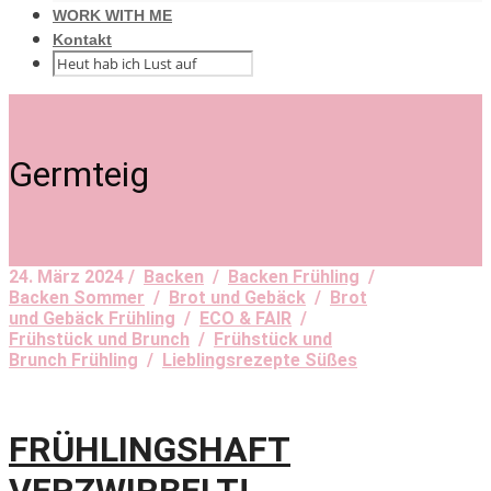
WORK WITH ME
Kontakt
Germteig
24. März 2024 /
Backen
/
Backen Frühling
/
Backen Sommer
/
Brot und Gebäck
/
Brot
und Gebäck Frühling
/
ECO & FAIR
/
Frühstück und Brunch
/
Frühstück und
Brunch Frühling
/
Lieblingsrezepte Süßes
FRÜHLINGSHAFT