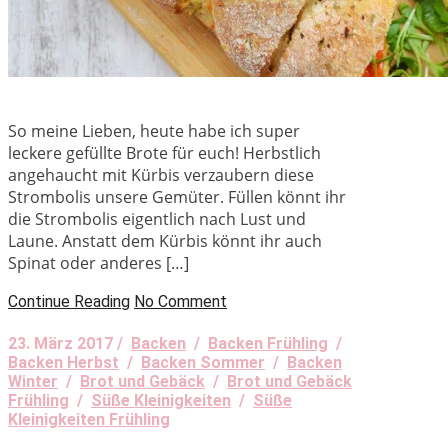
So meine Lieben, heute habe ich super
leckere gefüllte Brote für euch! Herbstlich
angehaucht mit Kürbis verzaubern diese
Strombolis unsere Gemüter. Füllen könnt ihr
die Strombolis eigentlich nach Lust und
Laune. Anstatt dem Kürbis könnt ihr auch
Spinat oder anderes […]
Continue Reading
No Comment
23. März 2017 /
Backen
/
Backen Frühling
/
Backen Herbst
/
Backen Sommer
/
Backen
Winter
/
Brot und Gebäck
/
Brot und Gebäck
Frühling
/
Süße Kleinigkeiten
/
Süße
Kleinigkeiten Frühling