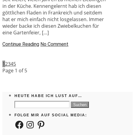
in der Küche. Kennengelernt hab ich diesen
göttlichen Fladen in Frankreich und seitdem
hat er mich einfach nicht losgelassen. Immer
wieder backe ich diesen Zwiebelkuchen für
eine Gartenfeier, […]
Continue Reading
No Comment
1
2
3
4
5
Page 1 of 5
HEUTE HABE ICH LUST AUF…
Suchen
nach:
FOLGE MIR AUF SOCIAL MEDIA:
Facebook
Instagram
Pinterest