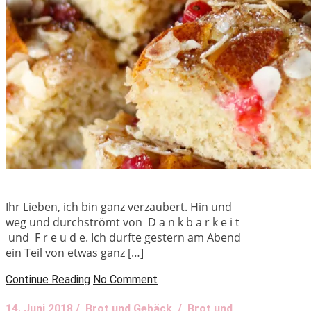
Ihr Lieben, ich bin ganz verzaubert. Hin und
weg und durchströmt von D a n k b a r k e i t
und F r e u d e. Ich durfte gestern am Abend
ein Teil von etwas ganz […]
Continue Reading
No Comment
14. Juni 2018 /
Brot und Gebäck
/
Brot und