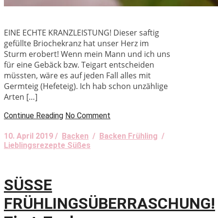
EINE ECHTE KRANZLEISTUNG! Dieser saftig
gefüllte Briochekranz hat unser Herz im
Sturm erobert! Wenn mein Mann und ich uns
für eine Gebäck bzw. Teigart entscheiden
müssten, wäre es auf jeden Fall alles mit
Germteig (Hefeteig). Ich hab schon unzählige
Arten […]
Continue Reading
No Comment
10. April 2019 /
Backen
/
Backen Frühling
/
Lieblingsrezepte Süßes
SÜSSE
FRÜHLINGSÜBERRASCHUNG!