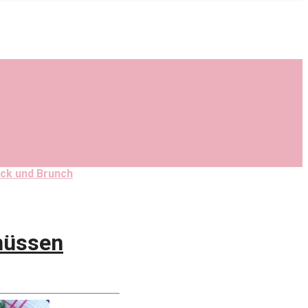
ck und Brunch
nüssen