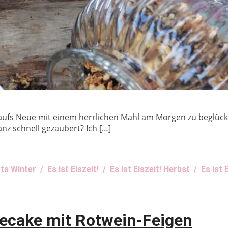
 aufs Neue mit einem herrlichen Mahl am Morgen zu beglücken
anz schnell gezaubert? Ich […]
ts Winter
/
Es ist Eiszeit!
/
Es ist Eiszeit! Herbst
/
Es ist 
secake mit Rotwein-Feigen