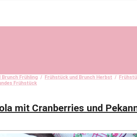
 Brunch Frühling
/
Frühstück und Brunch Herbst
/
Frühstü
undes Frühstück
ola mit Cranberries und Pekan