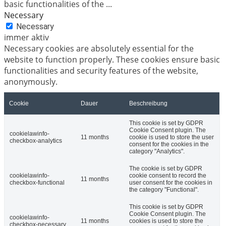
basic functionalities of the
...
Necessary
Necessary
immer aktiv
Necessary cookies are absolutely essential for the
website to function properly. These cookies ensure basic
functionalities and security features of the website,
anonymously.
Cookie
Dauer
Beschreibung
This cookie is set by GDPR
Cookie Consent plugin. The
cookielawinfo-
11 months
cookie is used to store the user
checkbox-analytics
consent for the cookies in the
category "Analytics".
The cookie is set by GDPR
cookielawinfo-
cookie consent to record the
11 months
checkbox-functional
user consent for the cookies in
the category "Functional".
This cookie is set by GDPR
Cookie Consent plugin. The
cookielawinfo-
11 months
cookies is used to store the
checkbox-necessary