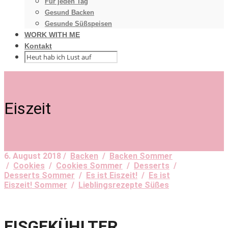
Für jeden Tag
Gesund Backen
Gesunde Süßspeisen
WORK WITH ME
Kontakt
Eiszeit
6. August 2018 /
Backen
/
Backen Sommer
/
Cookies
/
Cookies Sommer
/
Desserts
/
Desserts Sommer
/
Es ist Eiszeit!
/
Es ist
Eiszeit! Sommer
/
Lieblingsrezepte Süßes
EISGEKÜHLTER