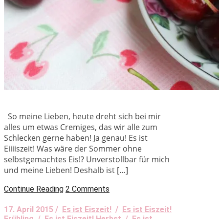
So meine Lieben, heute dreht sich bei mir
alles um etwas Cremiges, das wir alle zum
Schlecken gerne haben! Ja genau! Es ist
Eiiiiszeit! Was wäre der Sommer ohne
selbstgemachtes Eis!? Unverstollbar für mich
und meine Lieben! Deshalb ist […]
Continue Reading
2 Comments
17. April 2015 /
Es ist Eiszeit!
/
Es ist Eiszeit!
Frühling
/
Es ist Eiszeit! Herbst
/
Es ist