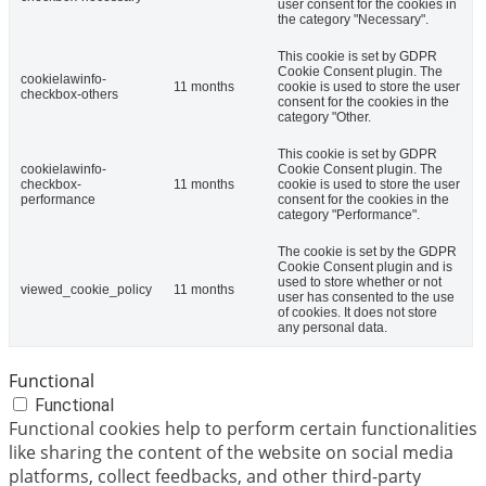
user consent for the cookies in
the category "Necessary".
This cookie is set by GDPR
Cookie Consent plugin. The
cookielawinfo-
11 months
cookie is used to store the user
checkbox-others
consent for the cookies in the
category "Other.
This cookie is set by GDPR
cookielawinfo-
Cookie Consent plugin. The
checkbox-
11 months
cookie is used to store the user
performance
consent for the cookies in the
category "Performance".
The cookie is set by the GDPR
Cookie Consent plugin and is
used to store whether or not
viewed_cookie_policy
11 months
user has consented to the use
of cookies. It does not store
any personal data.
Functional
Functional
Functional cookies help to perform certain functionalities
like sharing the content of the website on social media
platforms, collect feedbacks, and other third-party