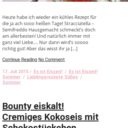
Heute habe ich wieder ein kühles Rezept für
die ja ach sooo heißen Tage! Stracciatella –
Semifreddo Hausgemacht schmeckt’s doch
am allerbesten! Und natürlich immer mit
ganz viel Liebe…. Nur dann wird’s soooo
richtig gut! Aber das wisst ihr ja […]
Continue Reading
No Comment
17. Juli 2015 /
Es ist Eiszeit!
/
Es ist Eiszeit!
Sommer
/
Lieblingsrezepte Süßes
/
Sommer
Bounty eiskalt!
Cremiges Kokoseis mit
Schokostückchen