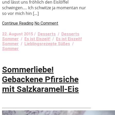
und lässt uns fröhlich den Eislöffel
schwingen…. Ich schwitze ja momentan nur
so vor mich hin […]
Continue Reading
No Comment
22. August 2015 /
Desserts
/
Desserts
Sommer
/
Es ist Eiszeit!
/
Es ist Eiszeit!
Sommer
/
Lieblingsrezepte Süßes
/
Sommer
Sommerliebe!
Gebackene Pfirsiche
mit Salzkaramell-Eis