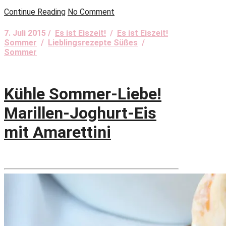
Continue Reading
No Comment
7. Juli 2015 /
Es ist Eiszeit!
/
Es ist Eiszeit!
Sommer
/
Lieblingsrezepte Süßes
/
Sommer
Kühle Sommer-Liebe!
Marillen-Joghurt-Eis
mit Amarettini