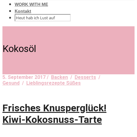
WORK WITH ME
Kontakt
Kokosöl
5. September 2017 /
Backen
/
Desserts
/
Gesund
/
Lieblingsrezepte Süßes
Frisches Knusperglück!
Kiwi-Kokosnuss-Tarte