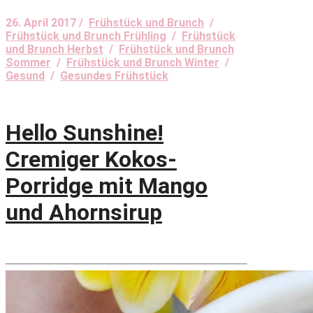
26. April 2017 /
Frühstück und Brunch
/
Frühstück und Brunch Frühling
/
Frühstück
und Brunch Herbst
/
Frühstück und Brunch
Sommer
/
Frühstück und Brunch Winter
/
Gesund
/
Gesundes Frühstück
Hello Sunshine!
Cremiger Kokos-
Porridge mit Mango
und Ahornsirup