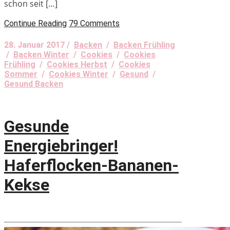
schon seit […]
Continue Reading
79 Comments
28. Januar 2017 /
Backen
/
Backen Frühling
/
Backen Winter
/
Cookies
/
Cookies
Frühling
/
Cookies Herbst
/
Cookies
Sommer
/
Cookies Winter
/
Gesund
/
Gesund Backen
Gesunde
Energiebringer!
Haferflocken-Bananen-
Kekse