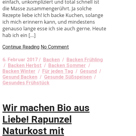
einfach, unkompliziert und total schnell ist
die Masse zusammengerührt. Ja solche
Rezepte liebe ich! Ich backe Kuchen, solange
ich mich erinnern kann, und mindestens
genauso lange esse ich sie auch gerne. Heute
hab ich ein […]
Continue Reading
No Comment
6. Februar 2017 /
Backen
/
Backen Frühling
/
Backen Herbst
/
Backen Sommer
/
Backen Winter
/
Für jeden Tag
/
Gesund
/
Gesund Backen
/
Gesunde Süßspeisen
/
Gesundes Frühstück
Wir machen Bio aus
Liebe! Rapunzel
Naturkost mit