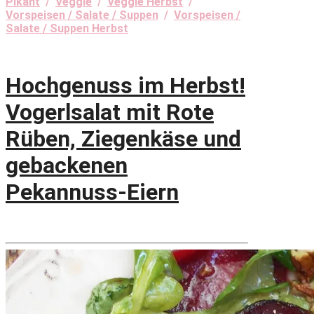
Pikant
/
Veggie
/
Veggie Herbst
/
Vorspeisen / Salate / Suppen
/
Vorspeisen /
Salate / Suppen Herbst
Hochgenuss im Herbst!
Vogerlsalat mit Rote
Rüben, Ziegenkäse und
gebackenen
Pekannuss-Eiern