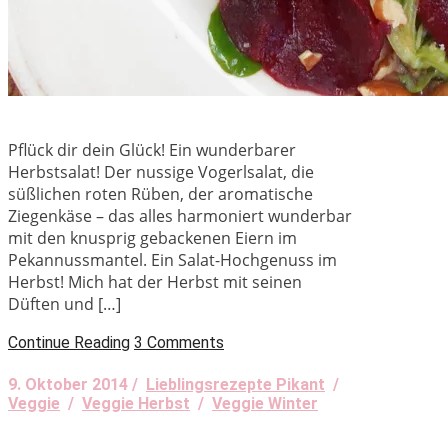
Pflück dir dein Glück! Ein wunderbarer
Herbstsalat! Der nussige Vogerlsalat, die
süßlichen roten Rüben, der aromatische
Ziegenkäse – das alles harmoniert wunderbar
mit den knusprig gebackenen Eiern im
Pekannussmantel. Ein Salat-Hochgenuss im
Herbst! Mich hat der Herbst mit seinen
Düften und […]
Continue Reading
3 Comments
9. Oktober 2014 /
Lieblingsrezepte Pikant
/
Veggie
/
Veggie Herbst
/
Veggie Winter