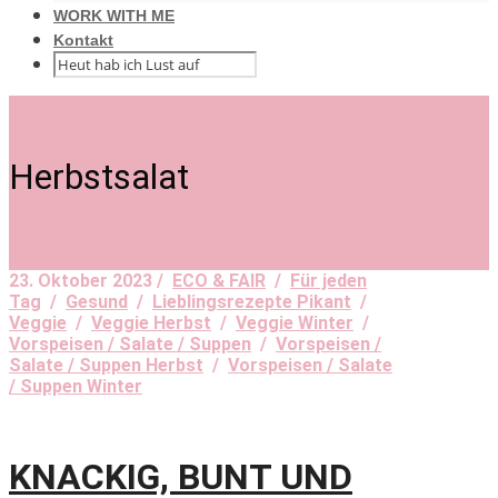
WORK WITH ME
Kontakt
Herbstsalat
23. Oktober 2023 /
ECO & FAIR
/
Für jeden
Tag
/
Gesund
/
Lieblingsrezepte Pikant
/
Veggie
/
Veggie Herbst
/
Veggie Winter
/
Vorspeisen / Salate / Suppen
/
Vorspeisen /
Salate / Suppen Herbst
/
Vorspeisen / Salate
/ Suppen Winter
KNACKIG, BUNT UND