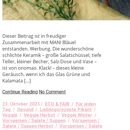
Dieser Beitrag ist in freudiger
Zusammenarbeit mit MANI Bläuel
entstanden. Werbung. Die wunderschöne
schlichte Keramik – große Salatschüssel, tiefe
Teller, kleiner Becher, Salz-Dose und Vase –
ist von onomao. Klack! – dieses kleine
Geräusch, wenn ich das Glas Grüne und
Kalamata […]
Continue Reading
No Comment
23. Oktober 2023 /
ECO & FAIR
/
Für jeden
Tag
/
Gesund
/
Lieblingsrezepte Pikant
/
Veggie
/
Veggie Herbst
/
Veggie Winter
/
Vorspeisen / Salate / Suppen
/
Vorspeisen /
Salate / Suppen Herbst
/
Vorspeisen / Salate