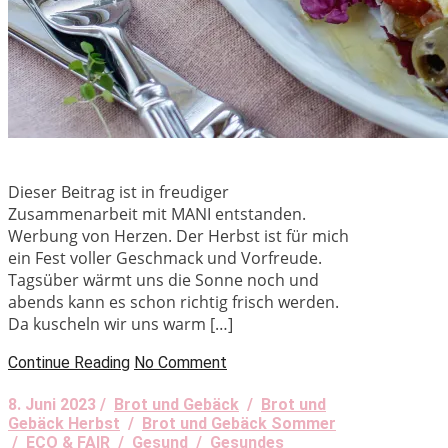
Dieser Beitrag ist in freudiger
Zusammenarbeit mit MANI entstanden.
Werbung von Herzen. Der Herbst ist für mich
ein Fest voller Geschmack und Vorfreude.
Tagsüber wärmt uns die Sonne noch und
abends kann es schon richtig frisch werden.
Da kuscheln wir uns warm […]
Continue Reading
No Comment
8. Juni 2023 /
Brot und Gebäck
/
Brot und
Gebäck Herbst
/
Brot und Gebäck Sommer
/
ECO & FAIR
/
Gesund
/
Gesundes