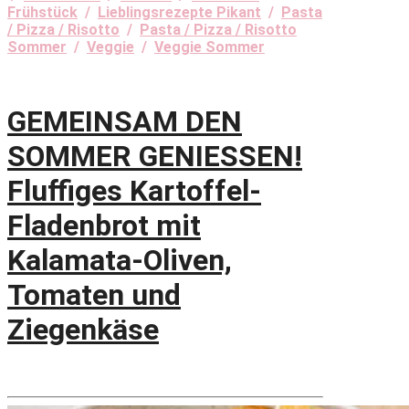
Frühstück
/
Lieblingsrezepte Pikant
/
Pasta
/ Pizza / Risotto
/
Pasta / Pizza / Risotto
Sommer
/
Veggie
/
Veggie Sommer
GEMEINSAM DEN
SOMMER GENIESSEN!
Fluffiges Kartoffel-
Fladenbrot mit
Kalamata-Oliven,
Tomaten und
Ziegenkäse