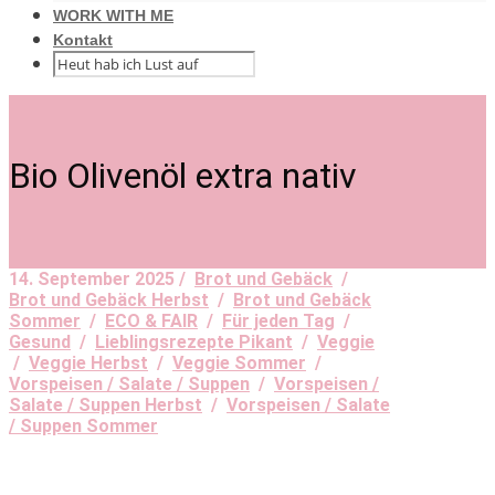
WORK WITH ME
Kontakt
Bio Olivenöl extra nativ
14. September 2025 /
Brot und Gebäck
/
Brot und Gebäck Herbst
/
Brot und Gebäck
Sommer
/
ECO & FAIR
/
Für jeden Tag
/
Gesund
/
Lieblingsrezepte Pikant
/
Veggie
/
Veggie Herbst
/
Veggie Sommer
/
Vorspeisen / Salate / Suppen
/
Vorspeisen /
Salate / Suppen Herbst
/
Vorspeisen / Salate
/ Suppen Sommer