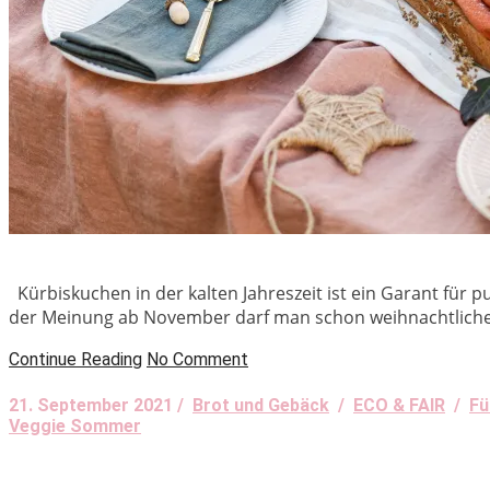
Kürbiskuchen in der kalten Jahreszeit ist ein Garant für 
der Meinung ab November darf man schon weihnachtliche 
Continue Reading
No Comment
21. September 2021 /
Brot und Gebäck
/
ECO & FAIR
/
Fü
Veggie Sommer