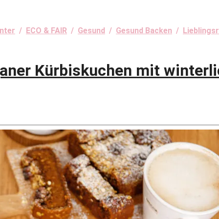
nter
/
ECO & FAIR
/
Gesund
/
Gesund Backen
/
Lieblings
ner Kürbiskuchen mit winterl