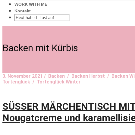
WORK WITH ME
Kontakt
Backen mit Kürbis
3. November 2021 /
Backen
/
Backen Herbst
/
Backen Wi
Tortenglück
/
Tortenglück Winter
SÜSSER MÄRCHENTISCH MIT LI
Nougatcreme und karamellisie