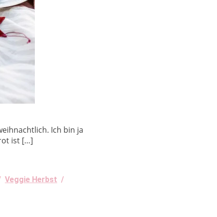
ihnachtlich. Ich bin ja
t ist […]
/
Veggie Herbst
/