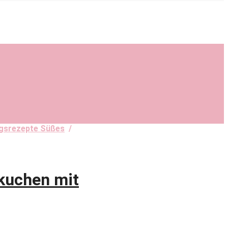
ngsrezepte Süßes
/
kuchen mit