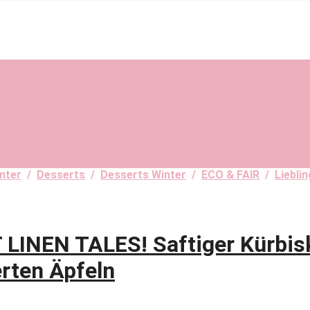
nter
/
Desserts
/
Desserts Winter
/
ECO & FAIR
/
Liebli
NEN TALES! Saftiger Kürbis
rten Äpfeln