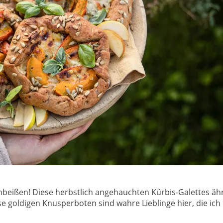
eißen! Diese herbstlich angehauchten Kürbis-Galettes ähn
 goldigen Knusperboten sind wahre Lieblinge hier, die ich 