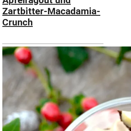
Apfelragout und
Zartbitter-Macadamia-
Crunch