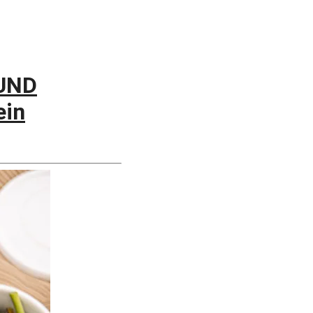
 UND
ein