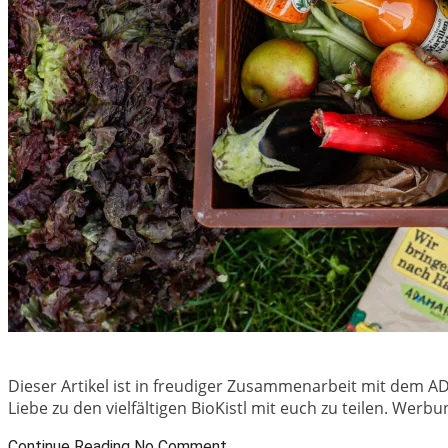
Dieser Artikel ist in freudiger Zusammenarbeit mit dem 
Liebe zu den vielfältigen BioKistl mit euch zu teilen. Werb
Continue Reading
No Comment