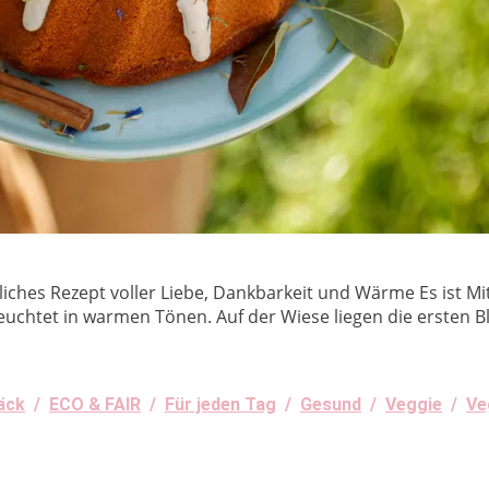
ches Rezept voller Liebe, Dankbarkeit und Wärme Es ist Mi
leuchtet in warmen Tönen. Auf der Wiese liegen die ersten Bl
äck
/
ECO & FAIR
/
Für jeden Tag
/
Gesund
/
Veggie
/
Ve