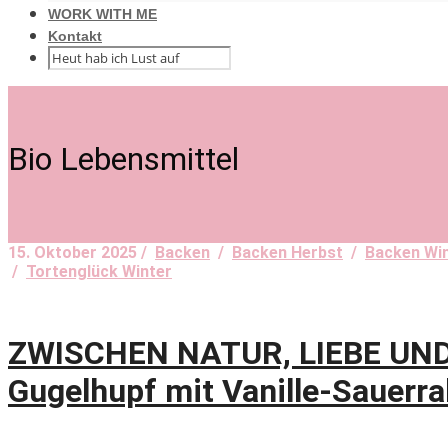
WORK WITH ME
Kontakt
Bio Lebensmittel
15. Oktober 2025 /
Backen
/
Backen Herbst
/
Backen Wi
/
Tortenglück Winter
ZWISCHEN NATUR, LIEBE UND
Gugelhupf mit Vanille-Sauerr