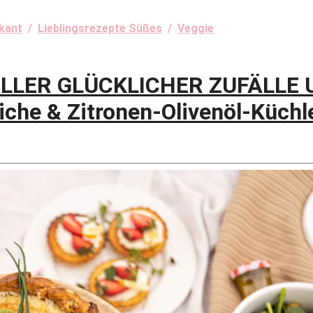
ikant
/
Lieblingsrezepte Süßes
/
Veggie
OLLER GLÜCKLICHER ZUFÄLLE
he & Zitronen-Olivenöl-Küchl