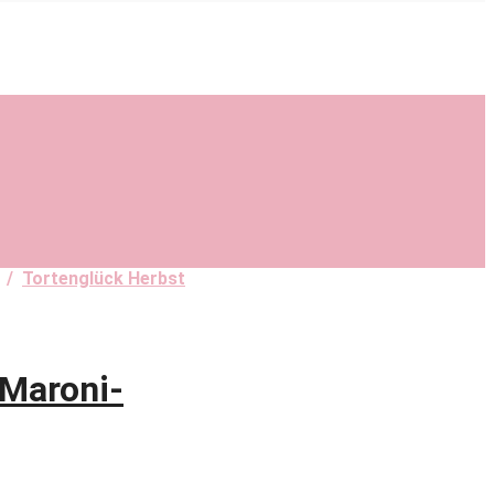
/
Tortenglück Herbst
Maroni-