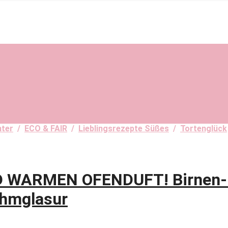
nter
/
ECO & FAIR
/
Lieblingsrezepte Süßes
/
Tortenglück
 WARMEN OFENDUFT! Birnen-
ahmglasur