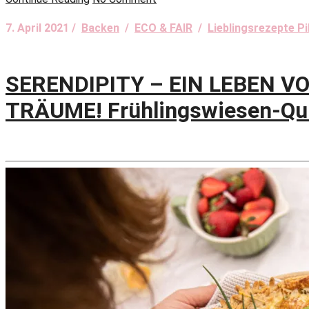
7. April 2021 /
Backen
/
ECO & FAIR
/
Lieblingsrezepte P
SERENDIPITY – EIN LEBEN V
TRÄUME! Frühlingswiesen-Quic