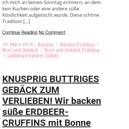
ich mich an keinen Sonntag erinnern, an dem
kein Kuchen oder eine andere süße
Köstlichkeit aufgetischt wurde. Diese schöne
Tradition […]
Continue Reading
No Comment
24. März 2019 /
Backen
/
Backen Frühling
/
Brot und Gebäck
/
Brot und Gebäck Frühling
/
Lieblingsrezepte Süßes
KNUSPRIG BUTTRIGES
GEBÄCK ZUM
VERLIEBEN! Wir backen
süße ERDBEER-
CRUFFINS mit Bonne