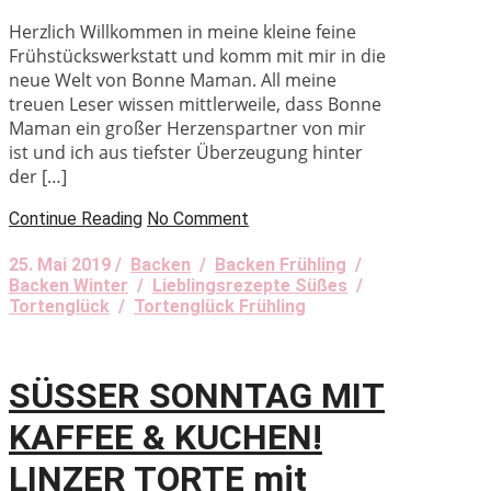
Herzlich Willkommen in meine kleine feine
Frühstückswerkstatt und komm mit mir in die
neue Welt von Bonne Maman. All meine
treuen Leser wissen mittlerweile, dass Bonne
Maman ein großer Herzenspartner von mir
ist und ich aus tiefster Überzeugung hinter
der […]
Continue Reading
No Comment
25. Mai 2019 /
Backen
/
Backen Frühling
/
Backen Winter
/
Lieblingsrezepte Süßes
/
Tortenglück
/
Tortenglück Frühling
SÜSSER SONNTAG MIT
KAFFEE & KUCHEN!
LINZER TORTE mit