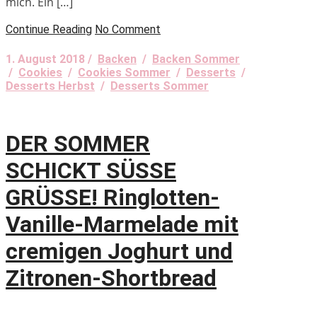
mich. Ein […]
Continue Reading
No Comment
1. August 2018 /
Backen
/
Backen Sommer
/
Cookies
/
Cookies Sommer
/
Desserts
/
Desserts Herbst
/
Desserts Sommer
DER SOMMER
SCHICKT SÜSSE
GRÜSSE! Ringlotten-
Vanille-Marmelade mit
cremigen Joghurt und
Zitronen-Shortbread