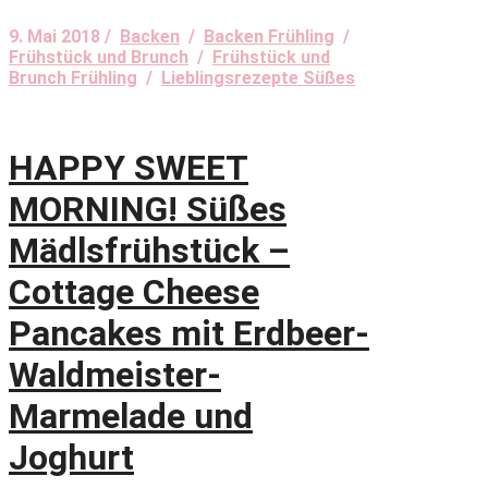
9. Mai 2018 /
Backen
/
Backen Frühling
/
Frühstück und Brunch
/
Frühstück und
Brunch Frühling
/
Lieblingsrezepte Süßes
HAPPY SWEET
MORNING! Süßes
Mädlsfrühstück –
Cottage Cheese
Pancakes mit Erdbeer-
Waldmeister-
Marmelade und
Joghurt