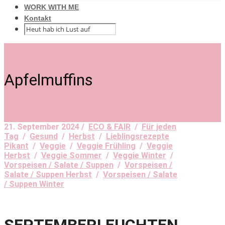
WORK WITH ME
Kontakt
Apfelmuffins
21. September 2024 /
ECO & FAIR
/
Für jeden
Tag
/
Gesund
/
Herbst
/
Lieblingsrezepte
Pikant
/
Veggie
/
Veggie Frühling
/
Veggie
Herbst
/
Veggie Sommer
/
Veggie Winter
/
Vorspeisen / Salate / Suppen
/
Vorspeisen /
Salate / Suppen Herbst
/
Vorspeisen / Salate
/ Suppen Winter