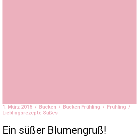
1. März 2016 /
Backen
/
Backen Frühling
/
Frühling
/
Lieblingsrezepte Süßes
Ein süßer Blumengruß!