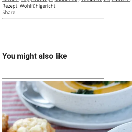
Rezept
,
Wohlfühlgericht
Share
You might also like