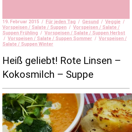
19. Februar 2015 /
Für jeden Tag
/
Gesund
/
Veggie
/
Vorspeisen / Salate / Suppen
/
Vorspeisen / Salate /
Suppen Frühling
/
Vorspeisen / Salate / Suppen Herbst
/
Vorspeisen / Salate / Suppen Sommer
/
Vorspeisen /
Salate / Suppen Winter
Heiß geliebt! Rote Linsen –
Kokosmilch – Suppe