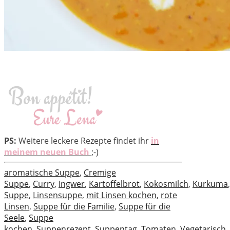
PS:
Weitere leckere Rezepte findet ihr
in
meinem neuen Buch
;-)
aromatische Suppe
,
Cremige
Suppe
,
Curry
,
Ingwer
,
Kartoffelbrot
,
Kokosmilch
,
Kurkuma
Suppe
,
Linsensuppe
,
mit Linsen kochen
,
rote
Linsen
,
Suppe für die Familie
,
Suppe für die
Seele
,
Suppe
kochen
,
Suppenrezept
,
Suppentag
,
Tomaten
,
Vegetarisch
,