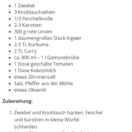
1 Zwiebel
3 Knoblauchzehen
1/2 Fenchelknolle
2-3 Karotten
300 g rote Linsen
1 daumengroßes Stück Ingwer
2-3 TL Kurkuma
2 TL Curry
ca. 800 ml – 1 l Gemüsebrühe
1 Dose geschälte Tomaten
1 Dose Kokosmilch
etwas Zitronensaft
Salz, Pfeffer aus der Mühle
etwas Olivenöl
Zubereitung:
Zwiebel und Knoblauch hacken.
Fenchel
und Karotten in kleine Würfel
schneiden.