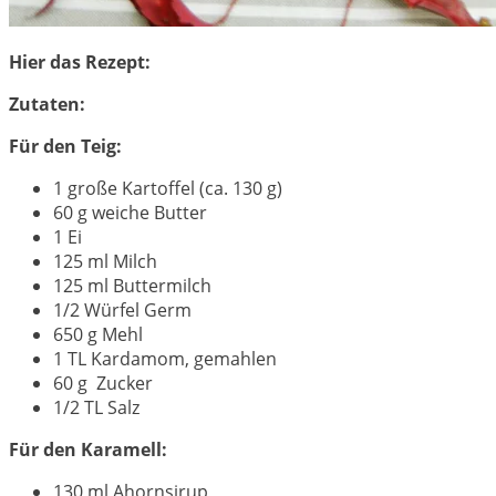
Hier das Rezept:
Zutaten:
Für den Teig:
1 große Kartoffel (ca. 130 g)
60 g weiche Butter
1 Ei
125 ml Milch
125 ml Buttermilch
1/2 Würfel Germ
650 g Mehl
1 TL Kardamom, gemahlen
60 g Zucker
1/2 TL Salz
Für den Karamell:
130 ml Ahornsirup