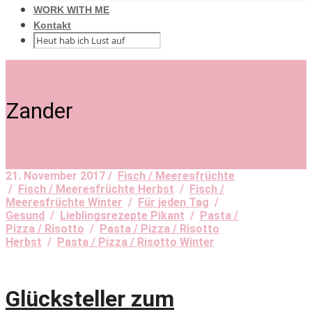
WORK WITH ME
Kontakt
Zander
21. November 2017 /
Fisch / Meeresfrüchte
/
Fisch / Meeresfrüchte Herbst
/
Fisch /
Meeresfrüchte Winter
/
Für jeden Tag
/
Gesund
/
Lieblingsrezepte Pikant
/
Pasta /
Pizza / Risotto
/
Pasta / Pizza / Risotto
Herbst
/
Pasta / Pizza / Risotto Winter
Glücksteller zum