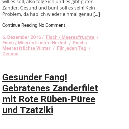
will es soll, also folge ich und es gibt guten
Zander. Gesund und bunt soll es sein! Kein
Problem, da hab ich wieder einmal genau […]
Continue Reading
No Comment
6. Dezember 2016 /
Fisch / Meeresfrüchte
/
Fisch / Meeresfrüchte Herbst
/
Fisch /
Meeresfrüchte Winter
/
Für jeden Tag
/
Gesund
Gesunder Fang!
Gebratenes Zanderfilet
mit Rote Rüben-Püree
und Tzatziki