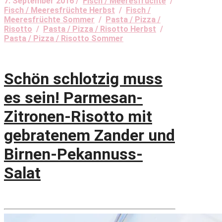
7. September 2016 /
Fisch / Meeresfrüchte
/
Fisch / Meeresfrüchte Herbst
/
Fisch /
Meeresfrüchte Sommer
/
Pasta / Pizza /
Risotto
/
Pasta / Pizza / Risotto Herbst
/
Pasta / Pizza / Risotto Sommer
Schön schlotzig muss
es sein! Parmesan-
Zitronen-Risotto mit
gebratenem Zander und
Birnen-Pekannuss-
Salat