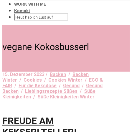
WORK WITH ME
Kontakt
vegane Kokosbusserl
15. Dezember 2023 /
Backen
/
Backen
Winter
/
Cookies
/
Cookies Winter
/
ECO &
FAIR
/
Für die Keksdose
/
Gesund
/
Gesund
Backen
/
Lieblingsrezepte Süßes
/
Süße
Kleinigkeiten
/
Süße Kleinigkeiten Winter
FREUDE AM