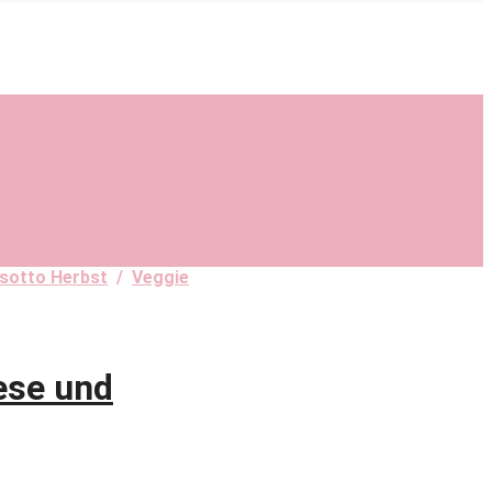
isotto Herbst
/
Veggie
ese und