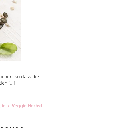
kochen, so dass die
den […]
gie
/
Veggie Herbst