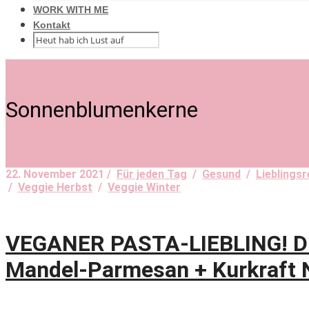
WORK WITH ME
Kontakt
Sonnenblumenkerne
22. November 2021 /
Für jeden Tag
/
Gesund
/
Lieblings
/
Veggie Herbst
/
Veggie Winter
VEGANER PASTA-LIEBLING! Din
Mandel-Parmesan + Kurkraft 