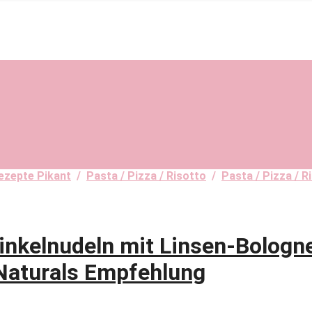
rezepte Pikant
/
Pasta / Pizza / Risotto
/
Pasta / Pizza / R
kelnudeln mit Linsen-Bologn
Naturals Empfehlung