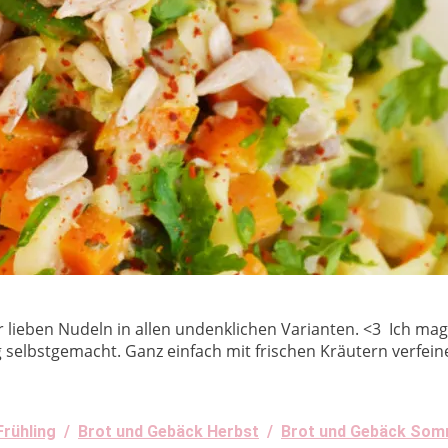
r lieben Nudeln in allen undenklichen Varianten. <3 Ich mag
 selbstgemacht. Ganz einfach mit frischen Kräutern verfein
Frühling
/
Brot und Gebäck Herbst
/
Brot und Gebäck So