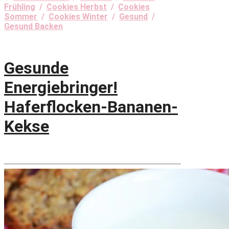
Frühling
/
Cookies Herbst
/
Cookies
Sommer
/
Cookies Winter
/
Gesund
/
Gesund Backen
Gesunde
Energiebringer!
Haferflocken-Bananen-
Kekse