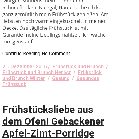
Morgen Sonnenschein… oder eher
Schneeflocken! Na egal, Hauptsache ich kann
ganz gemütlich mein Frühstück genießen. Am
liebsten noch warm eingekuschelt in meiner
Decke. Das tägliche Frühstück ist mit
Garantie meine Lieblingsmahlzeit. Ich wache
morgens auf […]
Continue Reading
No Comment
21. Dezember 2016 /
Frühstück und Brunch
/
Frühstück und Brunch Herbst
/
Frühstück
und Brunch Winter
/
Gesund
/
Gesundes
Frühstück
Frühstücksliebe aus
dem Ofen! Gebackener
Apfel-Zimt-Porridge