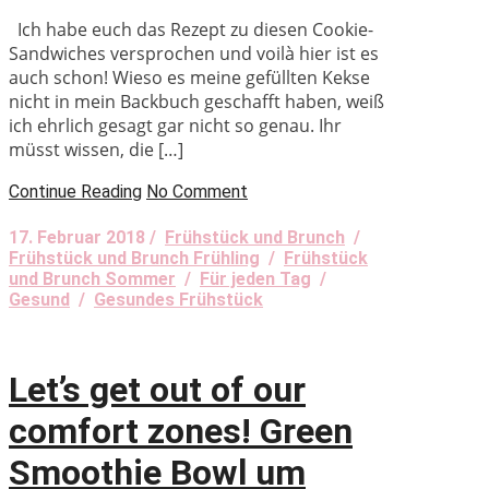
Ich habe euch das Rezept zu diesen Cookie-
Sandwiches versprochen und voilà hier ist es
auch schon! Wieso es meine gefüllten Kekse
nicht in mein Backbuch geschafft haben, weiß
ich ehrlich gesagt gar nicht so genau. Ihr
müsst wissen, die […]
Continue Reading
No Comment
17. Februar 2018 /
Frühstück und Brunch
/
Frühstück und Brunch Frühling
/
Frühstück
und Brunch Sommer
/
Für jeden Tag
/
Gesund
/
Gesundes Frühstück
Let’s get out of our
comfort zones! Green
Smoothie Bowl um