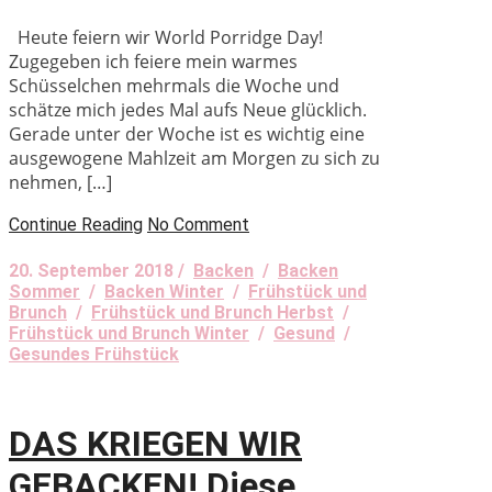
Heute feiern wir World Porridge Day!
Zugegeben ich feiere mein warmes
Schüsselchen mehrmals die Woche und
schätze mich jedes Mal aufs Neue glücklich.
Gerade unter der Woche ist es wichtig eine
ausgewogene Mahlzeit am Morgen zu sich zu
nehmen, […]
Continue Reading
No Comment
20. September 2018 /
Backen
/
Backen
Sommer
/
Backen Winter
/
Frühstück und
Brunch
/
Frühstück und Brunch Herbst
/
Frühstück und Brunch Winter
/
Gesund
/
Gesundes Frühstück
DAS KRIEGEN WIR
GEBACKEN! Diese