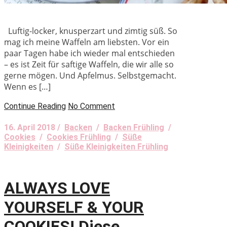
Luftig-locker, knusperzart und zimtig süß. So
mag ich meine Waffeln am liebsten. Vor ein
paar Tagen habe ich wieder mal entschieden
– es ist Zeit für saftige Waffeln, die wir alle so
gerne mögen. Und Apfelmus. Selbstgemacht.
Wenn es […]
Continue Reading
No Comment
16. April 2018 /
Backen
/
Backen Frühling
/
Cookies
/
Cookies Frühling
/
Süße
Kleinigkeiten
/
Süße Kleinigkeiten Frühling
ALWAYS LOVE
YOURSELF & YOUR
COOKIES! Diese