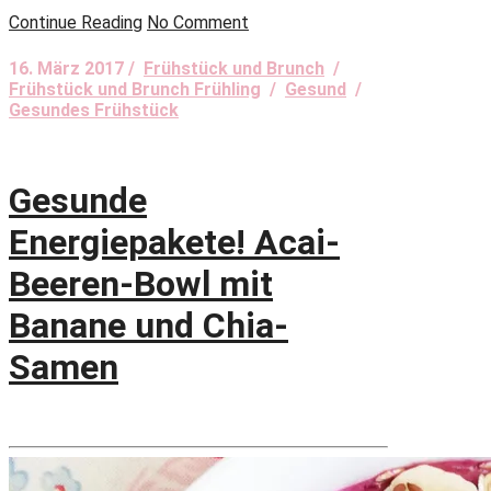
Continue Reading
No Comment
16. März 2017 /
Frühstück und Brunch
/
Frühstück und Brunch Frühling
/
Gesund
/
Gesundes Frühstück
Gesunde
Energiepakete! Acai-
Beeren-Bowl mit
Banane und Chia-
Samen