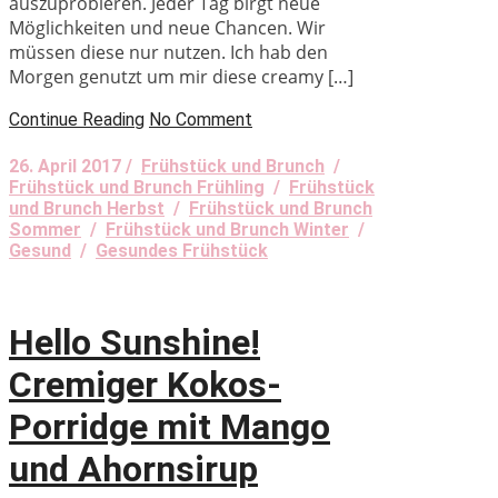
auszuprobieren. Jeder Tag birgt neue
Möglichkeiten und neue Chancen. Wir
müssen diese nur nutzen. Ich hab den
Morgen genutzt um mir diese creamy […]
Continue Reading
No Comment
26. April 2017 /
Frühstück und Brunch
/
Frühstück und Brunch Frühling
/
Frühstück
und Brunch Herbst
/
Frühstück und Brunch
Sommer
/
Frühstück und Brunch Winter
/
Gesund
/
Gesundes Frühstück
Hello Sunshine!
Cremiger Kokos-
Porridge mit Mango
und Ahornsirup