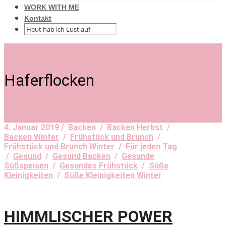
WORK WITH ME
Kontakt
Haferflocken
4. Januar 2019 /
Backen
/
Backen Herbst
/
Backen Winter
/
Frühstück und Brunch
/
Frühstück und Brunch Winter
/
Für jeden Tag
/
Gesund
/
Gesund Backen
/
Gesunde
Süßspeisen
/
Gesundes Frühstück
/
Süße
Kleinigkeiten
/
Süße Kleinigkeiten Winter
HIMMLISCHER POWER