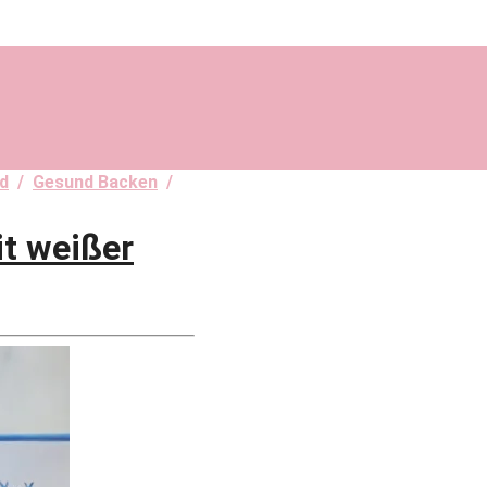
d
/
Gesund Backen
/
t weißer