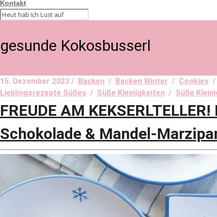
Kontakt
gesunde Kokosbusserl
15. Dezember 2023 /
Backen
/
Backen Winter
/
Cookies
Lieblingsrezepte Süßes
/
Süße Kleinigkeiten
/
Süße Kleini
FREUDE AM KEKSERLTELLER! K
Schokolade & Mandel-Marzipan