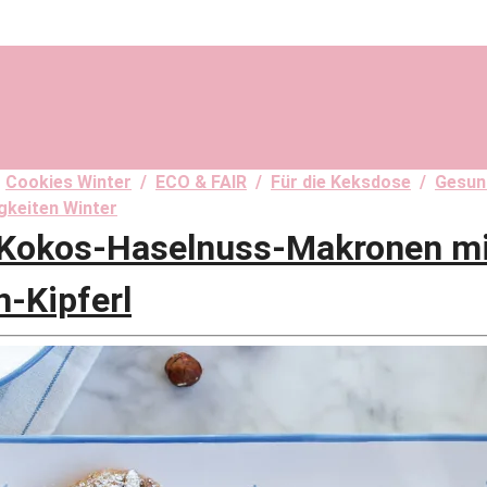
/
Cookies Winter
/
ECO & FAIR
/
Für die Keksdose
/
Gesun
gkeiten Winter
okos-Haselnuss-Makronen mi
-Kipferl