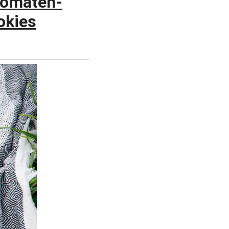
Tomaten-
okies