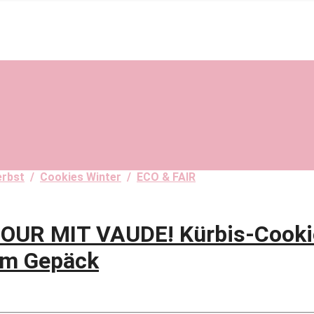
erbst
/
Cookies Winter
/
ECO & FAIR
R MIT VAUDE! Kürbis-Cooki
 im Gepäck