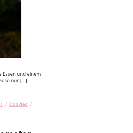
es Essen und einem
ieso nur […]
er
/
Cookies
/