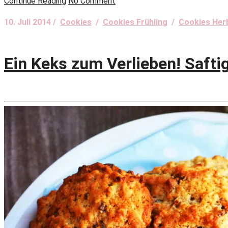
Continue Reading
No Comment
10. Juli 2014 /
Cookies
/
Cookies Frühling
/
Cookies Her
Ein Keks zum Verlieben! Saft