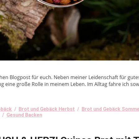
hen Blogpost für euch. Neben meiner Leidenschaft für gut
eine große Rolle in meinem Leben. Im Alltag fahre ich sow
ebäck
/
Brot und Gebäck Herbst
/
Brot und Gebäck Somm
/
Gesund Backen