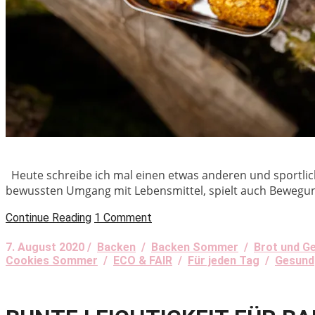
Heute schreibe ich mal einen etwas anderen und sportlic
bewussten Umgang mit Lebensmittel, spielt auch Bewegung 
Continue Reading
1 Comment
7. August 2020 /
Backen
/
Backen Sommer
/
Brot und G
Cookies Sommer
/
ECO & FAIR
/
Für jeden Tag
/
Gesund