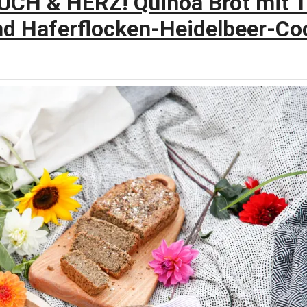
CH & HERZ! Quinoa Brot mit 
nd Haferflocken-Heidelbeer-Co