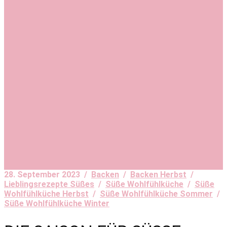
28. September 2023 /
Backen
/
Backen Herbst
/
Lieblingsrezepte Süßes
/
Süße Wohlfühlküche
/
Süße
Wohlfühlküche Herbst
/
Süße Wohlfühlküche Sommer
/
Süße Wohlfühlküche Winter