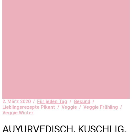
2. März 2020 /
Für jeden Tag
/
Gesund
/
Lieblingsrezepte Pikant
/
Veggie
/
Veggie Frühling
/
Veggie Winter
AUYURVEDISCH, KUSCHLIG,