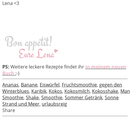
Lena <3
PS:
Weitere leckere Rezepte findet ihr
in meinem neuen
Buch
;-)
Ananas
,
Banane
,
Eiswürfel
,
Fruchtsmoothie
,
gegen den
Winterblues
,
Karibik
,
Kokos
,
Kokosmilch
,
Kokosshake
,
Man
Smoothie
,
Shake
,
Smoothie
,
Sommer Getränk
,
Sonne
Strand und Meer
,
urlaubsreig
Share