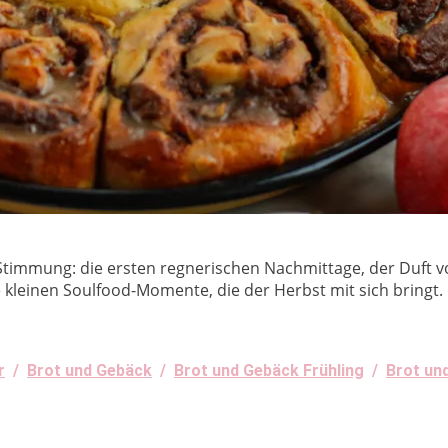
Stimmung: die ersten regnerischen Nachmittage, der Duft 
 kleinen Soulfood-Momente, die der Herbst mit sich bringt.
r
/
Brot und Gebäck
/
Brot und Gebäck Frühling
/
Brot un