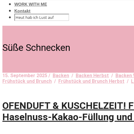
WORK WITH ME
Kontakt
Süße Schnecken
15. September 2025 /
Backen
/
Backen Herbst
/
Backen 
Frühstück und Brunch
/
Frühstück und Brunch Herbst
/
L
OFENDUFT & KUSCHELZEIT! Flu
Haselnuss-Kakao-Füllung und