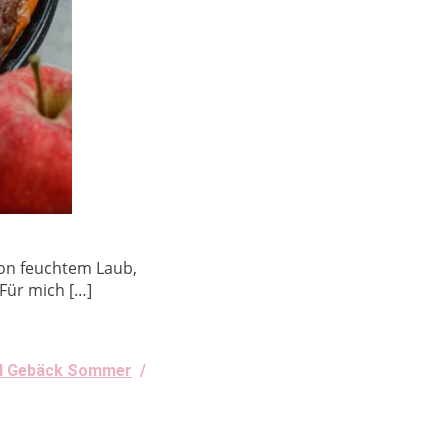
von feuchtem Laub,
 Für mich […]
d Gebäck Sommer
/