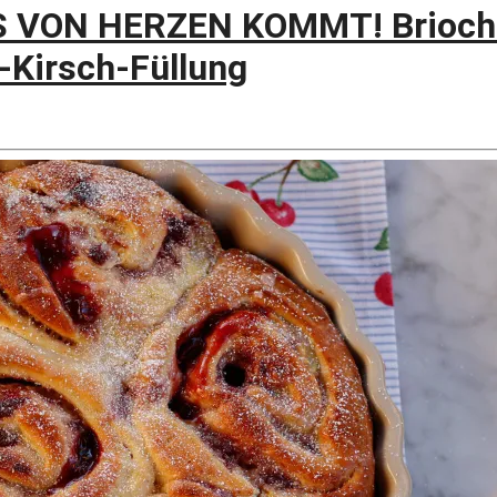
S VON HERZEN KOMMT! Brioch
-Kirsch-Füllung