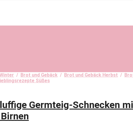
Winter
/
Brot und Gebäck
/
Brot und Gebäck Herbst
/
Bro
ieblingsrezepte Süßes
ffige Germteig-Schnecken mi
 Birnen