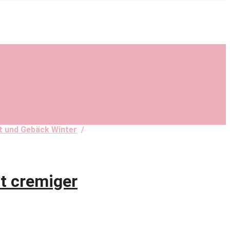
t und Gebäck Winter
/
t cremiger