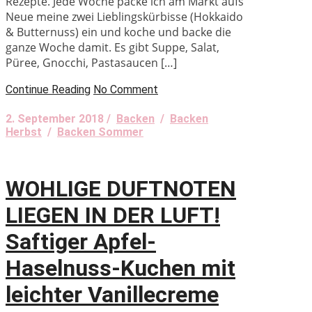
Rezepte. Jede Woche packe ich am Markt aufs
Neue meine zwei Lieblingskürbisse (Hokkaido
& Butternuss) ein und koche und backe die
ganze Woche damit. Es gibt Suppe, Salat,
Püree, Gnocchi, Pastasaucen […]
Continue Reading
No Comment
2. September 2018 /
Backen
/
Backen
Herbst
/
Backen Sommer
WOHLIGE DUFTNOTEN
LIEGEN IN DER LUFT!
Saftiger Apfel-
Haselnuss-Kuchen mit
leichter Vanillecreme