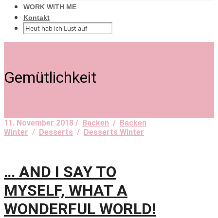
WORK WITH ME
Kontakt
Gemütlichkeit
11. November 2018 /
Backen
/
Backen
Winter
/
Desserts
/
Desserts Winter
… AND I SAY TO
MYSELF, WHAT A
WONDERFUL WORLD!