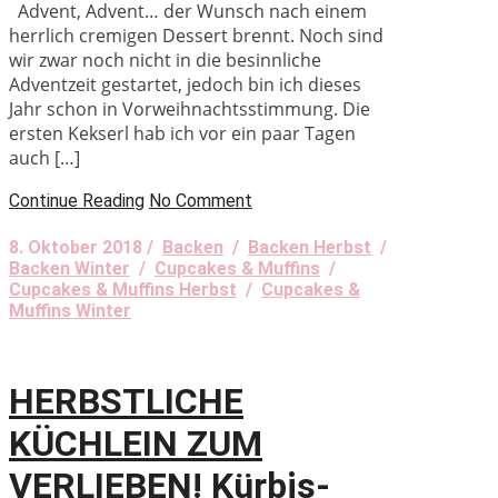
Advent, Advent… der Wunsch nach einem
herrlich cremigen Dessert brennt. Noch sind
wir zwar noch nicht in die besinnliche
Adventzeit gestartet, jedoch bin ich dieses
Jahr schon in Vorweihnachtsstimmung. Die
ersten Kekserl hab ich vor ein paar Tagen
auch […]
Continue Reading
No Comment
8. Oktober 2018 /
Backen
/
Backen Herbst
/
Backen Winter
/
Cupcakes & Muffins
/
Cupcakes & Muffins Herbst
/
Cupcakes &
Muffins Winter
HERBSTLICHE
KÜCHLEIN ZUM
VERLIEBEN! Kürbis-