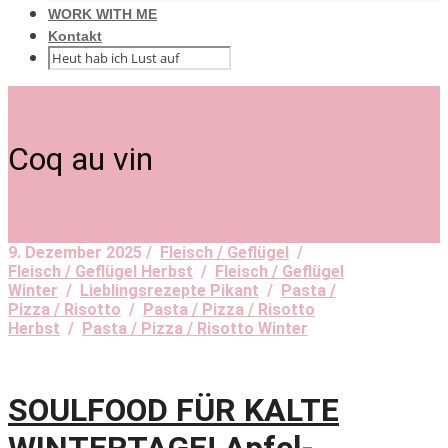
WORK WITH ME
Kontakt
Coq au vin
9. Dezember 2025 /
Fleisch / Geflügel
/
Fleisch / Geflügel Herbst
/
Fleisch / Geflügel
Winter
/
Lieblingsrezepte Pikant
/
Pasta /
Pizza / Risotto
/
Pasta / Pizza / Risotto
Herbst
/
Pasta / Pizza / Risotto Winter
SOULFOOD FÜR KALTE