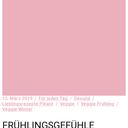
13. März 2019 /
Für jeden Tag
/
Gesund
/
Lieblingsrezepte Pikant
/
Veggie
/
Veggie Frühling
/
Veggie Winter
FRÜHLINGSGEFÜHLE