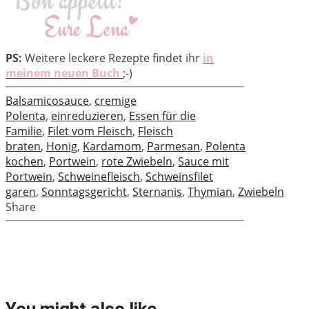
PS:
Weitere leckere Rezepte findet ihr
in
meinem neuen Buch
;-)
Balsamicosauce
,
cremige
Polenta
,
einreduzieren
,
Essen für die
Familie
,
Filet vom Fleisch
,
Fleisch
braten
,
Honig
,
Kardamom
,
Parmesan
,
Polenta
kochen
,
Portwein
,
rote Zwiebeln
,
Sauce mit
Portwein
,
Schweinefleisch
,
Schweinsfilet
garen
,
Sonntagsgericht
,
Sternanis
,
Thymian
,
Zwiebeln
Share