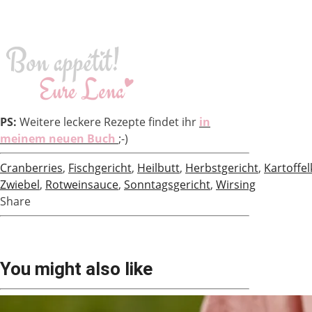
PS:
Weitere leckere Rezepte findet ihr
in
meinem neuen Buch
;-)
Cranberries
,
Fischgericht
,
Heilbutt
,
Herbstgericht
,
Kartoffel
Zwiebel
,
Rotweinsauce
,
Sonntagsgericht
,
Wirsing
Share
You might also like