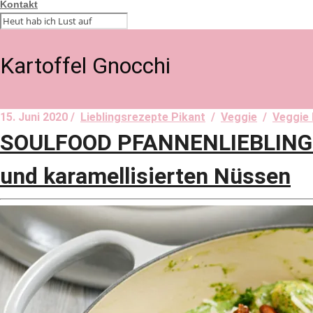
Kontakt
Kartoffel Gnocchi
15. Juni 2020 /
Lieblingsrezepte Pikant
/
Veggie
/
Veggie 
SOULFOOD PFANNENLIEBLING! 
und karamellisierten Nüssen