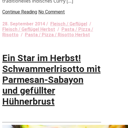
traditionelles indisches Curry […]
Continue Reading
No Comment
28. September 2014 /
Fleisch / Geflügel
/
Fleisch / Geflügel Herbst
/
Pasta / Pizza /
Risotto
/
Pasta / Pizza / Risotto Herbst
Ein Star im Herbst!
Schwammerlrisotto mit
Parmesan-Sabayon
und gefüllter
Hühnerbrust